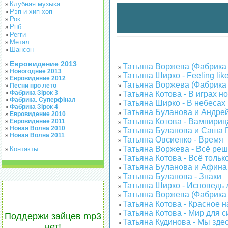
Клубная музыка
»
Рэп и хип-хоп
»
Рок
»
Рнб
»
Регги
»
Метал
»
Шансон
»
Евровидение 2013
»
Татьяна Воржева (Фабрика З
»
Новогодние 2013
»
Татьяна Ширко - Feeling like
»
Евровидение 2012
»
Татьяна Воржева (Фабрика З
Песни про лето
»
»
Фабрика Зірок 3
Татьяна Котова - В играх н
»
»
Фабрика. Суперфінал
»
Татьяна Ширко - В небесах
»
Фабрика Зірок 4
»
Татьяна Буланова и Андрей
»
Евровидение 2010
»
Татьяна Котова - Вампириц
Евровидение 2011
»
»
Новая Волна 2010
»
Татьяна Буланова и Саша П
»
Новая Волна 2011
»
Татьяна Овсиенко - Время
»
Татьяна Воржева - Всё ре
Контакты
»
»
Татьяна Котова - Всё тольк
»
Татьяна Буланова и Афина
»
Татьяна Буланова - Знаки
»
Татьяна Ширко - Исповедь 
»
Татьяна Воржева (Фабрика З
»
Татьяна Котова - Красное 
»
Татьяна Котова - Мир для 
»
Поддержи зайцев mp3
Татьяна Кудинова - Мы здес
»
нет!