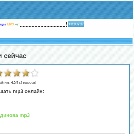
йцев
MP3
.
нет
и сейчас
ейтинг:
4.0
/5 (
2
голосов)
шать mp3 онлайн:
удинова mp3