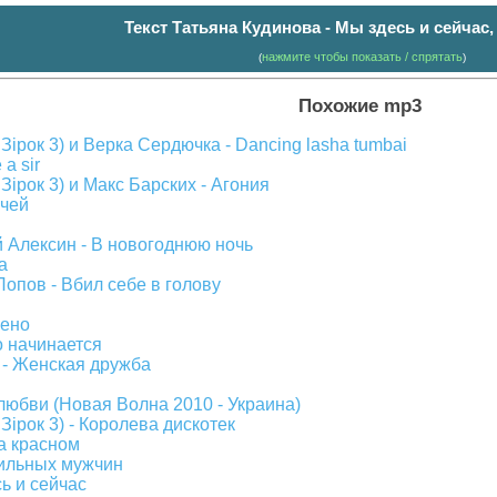
Текст Татьяна Кудинова - Мы здесь и сейчас,
нажмите чтобы показать / спрятать
(
)
Похожие mp3
ірок 3) и Верка Сердючка - Dancing lasha tumbai
 a sir
ірок 3) и Макс Барских - Агония
очей
 Алексин - В новогоднюю ночь
а
опов - Вбил себе в голову
шено
о начинается
 - Женская дружба
любви (Новая Волна 2010 - Украина)
ірок 3) - Королева дискотек
на красном
сильных мужчин
ь и сейчас