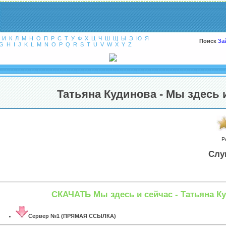
И
К
Л
М
Н
О
П
Р
С
Т
У
Ф
Х
Ц
Ч
Ш
Щ
Ы
Э
Ю
Я
Поиск
За
G
H
I
J
K
L
M
N
O
P
Q
R
S
T
U
V
W
X
Y
Z
Татьяна Кудинова - Мы здесь 
Р
Слу
СКАЧАТЬ Мы здесь и сейчас - Татьяна К
Сервер №1 (ПРЯМАЯ ССЫЛКА)