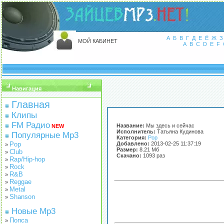
А
Б
В
Г
Д
Е
Ё
Ж
З
МОЙ КАБИНЕТ
A
B
C
D
E
F
Навигация
Главная
Клипы
FM Радио
Название:
Мы здесь и сейчас
NEW
Исполнитель:
Татьяна Кудинова
Популярные Mp3
Категория:
Pop
Pop
Добавлено:
2013-02-25 11:37:19
»
Размер:
8.21 Мб
Club
»
Скачано:
1093 раз
Rap/Hip-hop
»
Rock
»
R&B
»
Reggae
»
Metal
»
Shanson
»
Новые Mp3
Попса
»