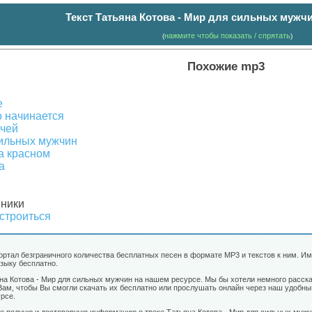
Текст Татьяна Котова - Мир для сильных мужчи
нажмите чтобы показать / спрятать
(
)
Похожие mp3
е
о начинается
очей
сильных мужчин
на красном
а
вники
сстроиться
ортал безграничного количества бесплатных песен в формате MP3 и текстов к ним. Имен
зыку бесплатно.
яна Котова - Мир для сильных мужчин на нашем ресурсе. Мы бы хотели немного расс
Вам, чтобы Вы смогли скачать их бесплатно или прослушать онлайн через наш удобный
рсе.