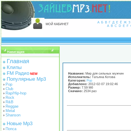
А
Б
В
Г
Д
Е
Ё
Ж
З
МОЙ КАБИНЕТ
A
B
C
D
E
F
Навигация
Главная
Клипы
FM Радио
Название:
Мир для сильных мужчин
NEW
Исполнитель:
Татьяна Котова
Популярные Mp3
Категория:
Pop
Pop
Добавлено:
2012-02-07 19:02:46
»
Размер:
7.59 Мб
Club
»
Скачано:
2534 раз
Rap/Hip-hop
»
Rock
»
R&B
»
Reggae
»
Metal
»
Shanson
»
Новые Mp3
Попса
»