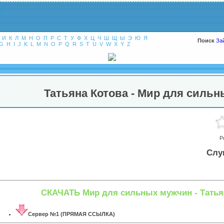
И
К
Л
М
Н
О
П
Р
С
Т
У
Ф
Х
Ц
Ч
Ш
Щ
Ы
Э
Ю
Я
Поиск
За
G
H
I
J
K
L
M
N
O
P
Q
R
S
T
U
V
W
X
Y
Z
Татьяна Котова - Мир для силь
Р
Слу
СКАЧАТЬ Мир для сильных мужчин - Татья
Сервер №1 (ПРЯМАЯ ССЫЛКА)