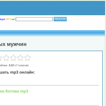
йцев
MP3
.
нет
ных мужчин
ейтинг:
3.3
/5 (
7
голосов)
шать mp3 онлайн:
на Котова mp3