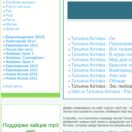
Клубная музыка
»
Рэп и хип-хоп
»
Рок
»
Рнб
»
Регги
»
Метал
»
Шансон
»
Евровидение 2013
»
Татьяна Котова - Он
»
Новогодние 2013
»
Татьяна Котова - Признани
»
Евровидение 2012
»
Татьяна Котова - Всё тольк
Песни про лето
»
»
Фабрика Зірок 3
Татьяна Котова - В играх н
»
»
Фабрика. Суперфінал
»
Татьяна Котова - Мир для 
»
Фабрика Зірок 4
»
Татьяна Котова - Красное 
»
Евровидение 2010
»
Татьяна Котова - Вампириц
Евровидение 2011
»
»
Новая Волна 2010
»
Татьяна Котова - Хип-хоп
»
Новая Волна 2011
»
Татьяна Котова - Облади
»
Татьяна Котова - Экс любо
Контакты
»
»
Sten и Татьяна Котова - Ра
»
Добро пожаловать на сайт zaycev mp3 net - п
легкостью сможете скачать любимую mp3 му
Спасибо, что посетили страницу песни Тать
добавляет новые mp3 треки и предлагает их 
Поддержи зайцев mp3
Котова, которая представлена на нашем ресу
нет!