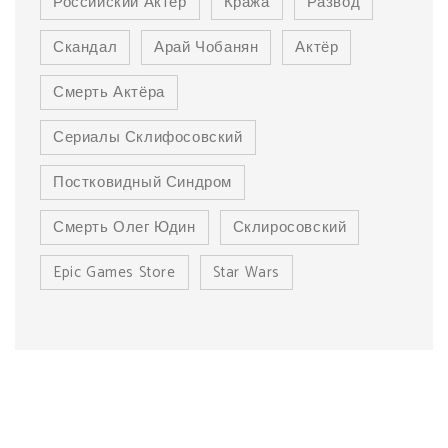
Российский Актер
Кража
Развод
Скандал
Арай Чобанян
Актёр
Смерть Актёра
Сериалы Склифосовский
Постковидный Синдром
Смерть Олег Юдин
Склиросовский
Epic Games Store
Star Wars