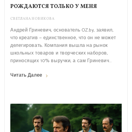
РОЖДАЮТСЯ ТОЛЬКО У МЕНЯ
СВЕТЛАНА НОВИКОВА
Андрей Гриневич, основатель OZ.by, заявил,
что креатив — единственное, что он не может
делегировать. Компания вышла на рынок
школьных товаров и творческих наборов,
приносящих 10% выручки, а сам Гриневич
дважды в 2024 году работал продавцом в
Читать Далее
своих магазинах.