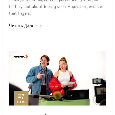
- calm, intentional, and deeply human. Not about
fantasy, but about feeling seen. A quiet experience
that lingers.
Читать Далее
27
НОЯ