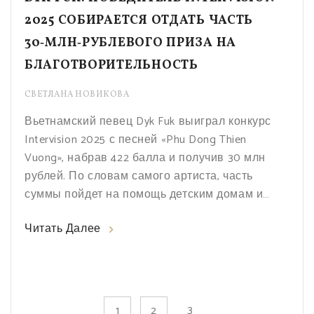
2025 СОБИРАЕТСЯ ОТДАТЬ ЧАСТЬ
30‑МЛН‑РУБЛЕВОГО ПРИЗА НА
БЛАГОТВОРИТЕЛЬНОСТЬ
СВЕТЛАНА НОВИКОВА
Вьетнамский певец Dyk Fuk выиграл конкурс
Intervision 2025 с песней «Phu Dong Thien
Vuong», набрав 422 балла и получив 30 млн
рублей. По словам самого артиста, часть
суммы пойдет на помощь детским домам и
больницам. Публичные заявления о
Читать Далее
благотворительности добавляют звёздному
имиджу нового победителя. Кроме того,
обсуждают, какие проекты могут получить
поддержку в ближайшие месяцы.
3
1
2