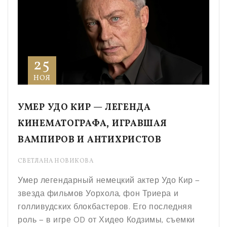
25
НОЯ
УМЕР УДО КИР — ЛЕГЕНДА
КИНЕМАТОГРАФА, ИГРАВШАЯ
ВАМПИРОВ И АНТИХРИСТОВ
СВЕТЛАНА НОВИКОВА
Умер легендарный немецкий актер Удо Кир —
звезда фильмов Уорхола, фон Триера и
голливудских блокбастеров. Его последняя
роль — в игре OD от Хидео Кодзимы, съемки