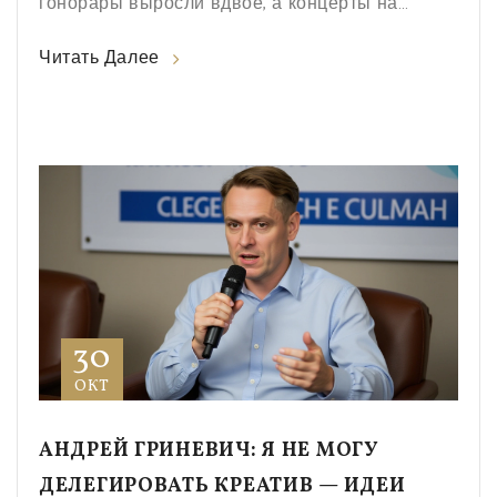
гонорары выросли вдвое, а концерты на
«Алых парусах» вызвали эмоциональный
Читать Далее
взрыв.
30
ОКТ
АНДРЕЙ ГРИНЕВИЧ: Я НЕ МОГУ
ДЕЛЕГИРОВАТЬ КРЕАТИВ — ИДЕИ