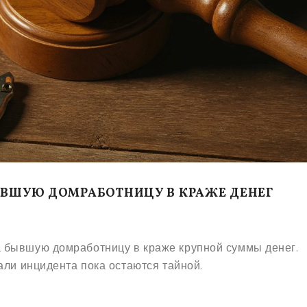
ЫВШУЮ ДОМРАБОТНИЦУ В КРАЖЕ ДЕНЕГ
 бывшую домработницу в краже крупной суммы денег.
али инцидента пока остаются тайной.