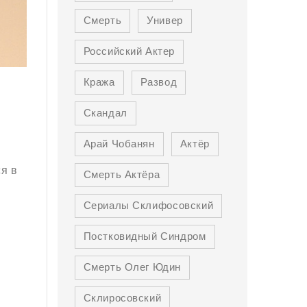
Смерть
Универ
Российский Актер
Кража
Развод
Скандал
Арай Чобанян
Актёр
я в
Смерть Актёра
Сериалы Склифосовский
Постковидный Синдром
Смерть Олег Юдин
Склиросовский