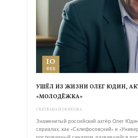
10
ФЕВ
УШЁЛ ИЗ ЖИЗНИ ОЛЕГ ЮДИН, А
«МОЛОДЁЖКА»
СВЕТЛАНА НОВИКОВА
Знаменитый российский актёр Олег Юдин
сериалах, как «Склифосовский» и «Универ
постковидный синдром, развившийся пос