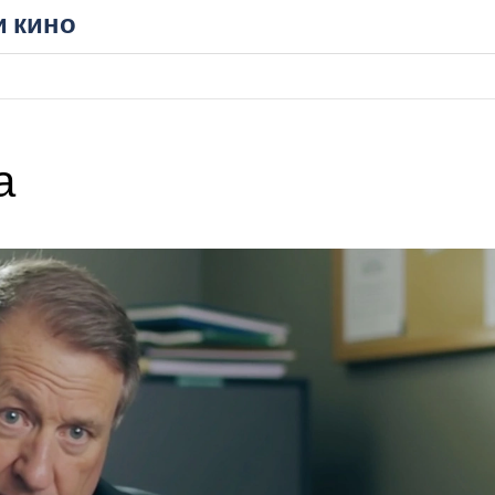
и кино
а