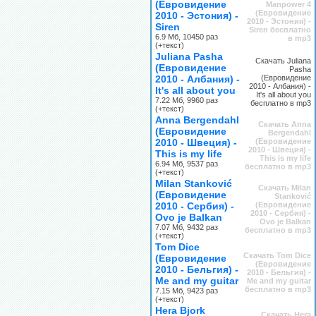
(Евровидение
Manpower 4
(Евровидение
2010 - Эстония) -
2010 - Эстония) -
Siren
Siren бесплатно
6.9 Мб, 10450 раз
в mp3
(+текст)
Juliana Pasha
Скачать Juliana
(Евровидение
Pasha
2010 - Албания) -
(Евровидение
2010 - Албания) -
It's all about you
It's all about you
7.22 Мб, 9960 раз
бесплатно в mp3
(+текст)
Anna Bergendahl
Скачать Anna
(Евровидение
Bergendahl
2010 - Швеция) -
(Евровидение
2010 - Швеция) -
This is my life
This is my life
6.94 Мб, 9537 раз
бесплатно в mp3
(+текст)
Milan Stanković
Скачать Milan
(Евровидение
Stanković
2010 - Сербия) -
(Евровидение
2010 - Сербия) -
Ovo je Balkan
Ovo je Balkan
7.07 Мб, 9432 раз
бесплатно в mp3
(+текст)
Tom Dice
Скачать Tom Dice
(Евровидение
(Евровидение
2010 - Бельгия) -
2010 - Бельгия) -
Me and my guitar
Me and my guitar
бесплатно в mp3
7.15 Мб, 9423 раз
(+текст)
Hera Bjork
Скачать Hera