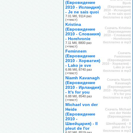
(Евровидение
Bjork
2010 - Исландия)
(Евровидение
2010 - Исландия)
- Je ne sais quoi
- Je ne sais quoi
7.01 Мб, 9114 раз
бесплатно в mp3
(+текст)
Kristina
Скачать Kristina
(Евровидение
(Евровидение
2010 - Словакия)
2010 - Словакия)
- Horehronie
- Horehronie
бесплатно в mp3
7.11 Мб, 8800 раз
(+текст)
Feminnem
Скачать
(Евровидение
Feminnem
2010 - Хорватия)
(Евровидение
2010 - Хорватия) -
- Lako je sve
Lako je sve
6.86 Мб, 8740 раз
бесплатно в mp3
(+текст)
Niamh Kavanagh
Скачать Niamh
(Евровидение
Kavanagh
2010 - Ирландия)
(Евровидение
2010 - Ирландия)
- It's for you
- It's for you
6.88 Мб, 8540 раз
бесплатно в mp3
(+текст)
Michael von der
Heide
Скачать Michael
von der Heide
(Евровидение
(Евровидение
2010 -
2010 -
Швейцария) - Il
Швейцария) - Il
pleut de l'or
pleut de l'or
бесплатно в mp3
6.92 Мб, 8519 раз