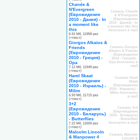
Chanée &
N'Evergreen
Скачать Chanée
(Евровидение
& N'Evergreen
2010 - Дания) - In
(Евровидение
2010 - Дания) - In
a moment like
a moment like this
this
бесплатно в mp3
6.91 Мб, 11958 раз
(+текст)
Giorgos Alkaios &
Friends
Скачать Giorgos
Alkaios & Friends
(Евровидение
(Евровидение
2010 - Греция) -
2010 - Греция) -
Opa
Opa бесплатно в
mp3
7.12 Мб, 11949 раз
(+текст)
Harel Skaat
Скачать Harel
(Евровидение
Skaat
2010 - Израиль) -
(Евровидение
2010 - Израиль) -
Milim
Milim бесплатно
6.93 Мб, 11715 раз
в mp3
(+текст)
3+2
Скачать 3+2
(Евровидение
(Евровидение
2010 - Беларусь)
2010 - Беларусь)
- Butterflies
- Butterflies
бесплатно в mp3
7.22 Мб, 11600 раз
(+текст)
Malcolm Lincoln
Скачать Malcolm
& Manpower 4
Lincoln &