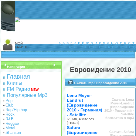
МОЙ
А
Б
В
Г
Д
Е
Ё
Ж
З
И
К
Л
М
Н
О
П
Р
С
Т
КАБИНЕТ
A
B
C
D
E
F
G
H
I
J
K
L
M
N
O
P
Q
Навигация
Евровидение 2010
Главная
Клипы
Скачать mp3 Евровидение 2010
FM Радио
NEW
Популярные Mp3
Lena Meyer-
Landrut
Скачать Lena
Pop
»
Meyer-Landrut
(Евровидение
Club
»
(Евровидение
Rap/Hip-hop
2010 - Германия)
»
2010 - Германия) -
Rock
- Satellite
Satellite
»
бесплатно в mp3
R&B
»
6.9 Мб, 48832 раз
(+текст)
Reggae
»
Safura
Metal
»
(Евровидение
Скачать Safura
Shanson
»
(Евровидение