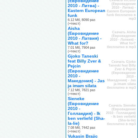
(Евровидение
Скачать InCulto
(Евровидение
2010 - Литва) -
2010 - Литва) -
Eastern European
Eastern European
funk
funk бесплатно в
mp3
6.12 Мб, 8090 раз
(+текст)
Aisha
Скачать Aisha
(Евровидение
(Евровидение
2010 - Латвия) -
2010 - Латвия) -
What for?
What for?
бесплатно в mp3
7.01 Мб, 7904 раз
(+текст)
Gjoko Taneski
feat Billy Zver &
Скачать Gjoko
Pejcin
Taneski feat Billy
Zver & Pejcin
(Евровидение
(Евровидение
2010 -
2010 -
Македония) - Jas
Македония) - Jas
ja imam silata
ja imam silata
бесплатно в mp3
7.12 Мб, 7821 раз
(+текст)
Sieneke
(Евровидение
Скачать Sieneke
2010 -
(Евровидение
Голландия) - Ik
2010 - Голландия)
- Ik ben verliefd
ben verliefd (Sha-
(Sha-la-lie)
la-lie)
бесплатно в mp3
7.08 Мб, 7442 раз
(+текст)
Vukasin Brajic