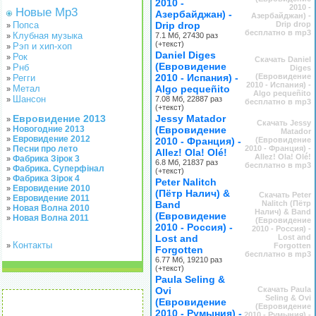
2010 -
2010 -
Новые Mp3
Азербайджан) -
Азербайджан) -
Попса
Drip drop
Drip drop
»
бесплатно в mp3
Клубная музыка
7.1 Мб, 27430 раз
»
(+текст)
Рэп и хип-хоп
»
Daniel Diges
Рок
»
Скачать Daniel
(Евровидение
Рнб
»
Diges
2010 - Испания) -
(Евровидение
Регги
»
2010 - Испания) -
Метал
Algo pequeñito
»
Algo pequeñito
Шансон
7.08 Мб, 22887 раз
»
бесплатно в mp3
(+текст)
Евровидение 2013
Jessy Matador
»
Скачать Jessy
Новогодние 2013
(Евровидение
»
Matador
Евровидение 2012
»
2010 - Франция) -
(Евровидение
Песни про лето
2010 - Франция) -
»
Allez! Ola! Olé!
Allez! Ola! Olé!
Фабрика Зірок 3
»
6.8 Мб, 21837 раз
бесплатно в mp3
Фабрика. Суперфінал
»
(+текст)
Фабрика Зірок 4
»
Peter Nalitch
Евровидение 2010
»
(Пётр Налич) &
Скачать Peter
Евровидение 2011
»
Band
Nalitch (Пётр
Новая Волна 2010
»
Налич) & Band
(Евровидение
Новая Волна 2011
»
(Евровидение
2010 - Россия) -
2010 - Россия) -
Lost and
Lost and
Контакты
»
Forgotten
Forgotten
бесплатно в mp3
6.77 Мб, 19210 раз
(+текст)
Paula Seling &
Ovi
Скачать Paula
Seling & Ovi
(Евровидение
(Евровидение
2010 - Румыния) -
2010 - Румыния) -