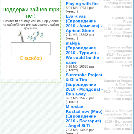
Playing with fire
Playing with fire
бесплатно в mp3
6.94 Мб, 17314 раз
Поддержи зайцев mp3
(+текст)
нет!
Eva Rivas
Скачать Eva
(Евровидение
Размести ссылку или баннер у себя
Rivas
на сайте/блоге или расскажи о сайте
2010 - Армения) -
(Евровидение
друзьям.
2010 - Армения) -
Apricot Stone
Apricot Stone
7.11 Мб, 16892 раз
бесплатно в mp3
(+текст)
maNga
(Евровидение
Скачать maNga
(Евровидение
2010 - Турция) -
2010 - Турция) -
We could be the
Спасибо:)
We could be the
same
same бесплатно
в mp3
6.98 Мб, 16528 раз
(+текст)
Sunstroke Project
Скачать
& Olia Tira
Sunstroke Project
(Евровидение
& Olia Tira
(Евровидение
2010 - Молдова) -
2010 - Молдова) -
Run away
Run away
6.87 Мб, 15456 раз
бесплатно в mp3
(+текст)
Miroslav
Kostadinov (Miro)
Скачать Miroslav
Kostadinov (Miro)
(Евровидение
(Евровидение
2010 - Болгария)
2010 - Болгария)
- Angel Si Ti
- Angel Si Ti
бесплатно в mp3
7.03 Мб, 13003 раз
(+текст)