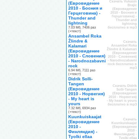
Скачать Vukasin
(Евровидение
Brajic
2010 - Босния и
(Евровидение
Герцеговина) -
2010 - Босния и
Герцеговина) -
Thunder and
Thunder and
lightning
lightning
7.03 Мб, 7406 раз
бесплатно в mp3
(+текст)
Ansambel Roka
Žlindre &
Скачать
Kalamari
Ansambel Roka
Žlindre & Kalamari
(Евровидение
(Евровидение
2010 - Словения)
2010 - Словения)
- Narodnozabavni
- Narodnozabavni
rock бесплатно в
rock
mp3
6.94 Мб, 7111 раз
(+текст)
Didrik Solli-
Tangen
Скачать Didrik
(Евровидение
Solli-Tangen
2010 - Норвегия)
(Евровидение
2010 - Норвегия)
- My heart is
- My heart is yours
yours
бесплатно в mp3
7.32 Мб, 6934 раз
(+текст)
Kuunkuiskaajat
Скачать
(Евровидение
Kuunkuiskaajat
2010 -
(Евровидение
2010 -
Финляндия) -
Финляндия) -
Tyolki ellaa
Tyolki ellaa