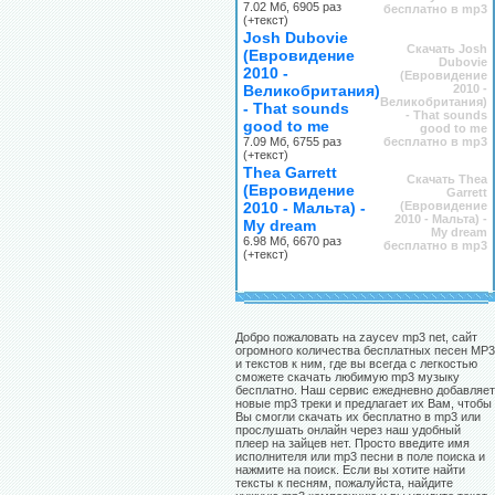
7.02 Мб, 6905 раз
бесплатно в mp3
(+текст)
Josh Dubovie
Скачать Josh
(Евровидение
Dubovie
2010 -
(Евровидение
Великобритания)
2010 -
Великобритания)
- That sounds
- That sounds
good to me
good to me
7.09 Мб, 6755 раз
бесплатно в mp3
(+текст)
Thea Garrett
Скачать Thea
(Евровидение
Garrett
2010 - Мальта) -
(Евровидение
2010 - Мальта) -
My dream
My dream
6.98 Мб, 6670 раз
бесплатно в mp3
(+текст)
Добро пожаловать на zaycev mp3 net, сайт
огромного количества бесплатных песен MP3
и текстов к ним, где вы всегда с легкостью
сможете скачать любимую mp3 музыку
бесплатно. Наш сервис ежедневно добавляет
новые mp3 треки и предлагает их Вам, чтобы
Вы смогли скачать их бесплатно в mp3 или
прослушать онлайн через наш удобный
плеер на зайцев нет. Просто введите имя
исполнителя или mp3 песни в поле поиска и
нажмите на поиск. Если вы хотите найти
тексты к песням, пожалуйста, найдите