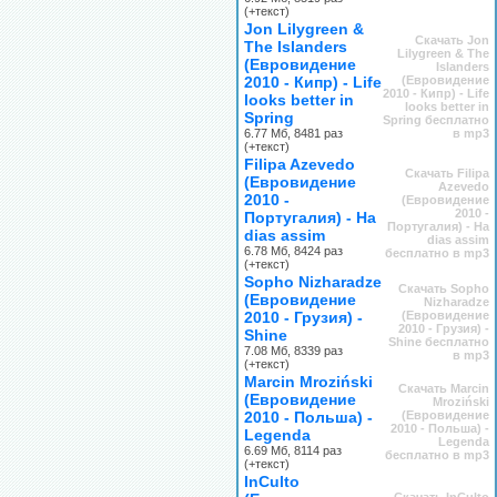
(+текст)
Jon Lilygreen &
Скачать Jon
The Islanders
Lilygreen & The
(Евровидение
Islanders
2010 - Кипр) - Life
(Евровидение
2010 - Кипр) - Life
looks better in
looks better in
Spring
Spring бесплатно
6.77 Мб, 8481 раз
в mp3
(+текст)
Filipa Azevedo
Скачать Filipa
(Евровидение
Azevedo
2010 -
(Евровидение
2010 -
Португалия) - Ha
Португалия) - Ha
dias assim
dias assim
6.78 Мб, 8424 раз
бесплатно в mp3
(+текст)
Sopho Nizharadze
Скачать Sopho
(Евровидение
Nizharadze
2010 - Грузия) -
(Евровидение
2010 - Грузия) -
Shine
Shine бесплатно
7.08 Мб, 8339 раз
в mp3
(+текст)
Marcin Mroziński
Скачать Marcin
(Евровидение
Mroziński
2010 - Польша) -
(Евровидение
2010 - Польша) -
Legenda
Legenda
6.69 Мб, 8114 раз
бесплатно в mp3
(+текст)
InCulto