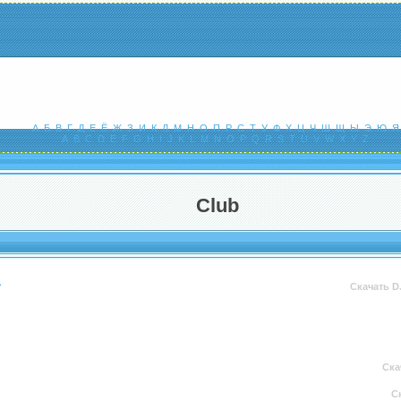
А
Б
В
Г
Д
Е
Ё
Ж
З
И
К
Л
М
Н
О
П
Р
С
Т
У
Ф
Х
Ц
Ч
Ш
Щ
Ы
Э
Ю
Я
A
B
C
D
E
F
G
H
I
J
K
L
M
N
O
P
Q
R
S
T
U
V
W
X
Y
Z
Club
а
Скачать D
Ска
С