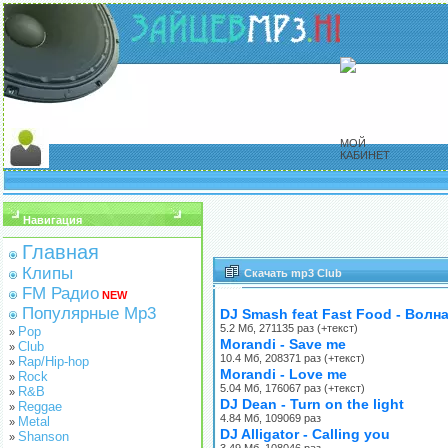
МОЙ
КАБИНЕТ
Навигация
Главная
Клипы
Скачать mp3 Club
FM Радио
NEW
Популярные Mp3
DJ Smash feat Fast Food - Волн
5.2 Мб, 271135 раз (+текст)
Pop
»
Morandi - Save me
Club
»
10.4 Мб, 208371 раз (+текст)
Rap/Hip-hop
»
Morandi - Love me
Rock
»
5.04 Мб, 176067 раз (+текст)
R&B
»
DJ Dean - Turn on the light
Reggae
»
4.84 Мб, 109069 раз
Metal
»
DJ Alligator - Calling you
Shanson
»