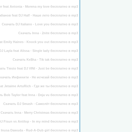
r feat Antonia - Morena my love бесплатно в mp3
банов feat DJ Half - Наше лето бесплатно в mp3
Скачать DJ Italiano - Love you бесплатно в mp3
Скачать Inna - 2nite бесплатно в mp3
eat Emily Haines - Knock you out бесплатно в mp3
J Layla feat Alissa - Single lady бесплатно в mp3
Скачать Ke$ha - Tik tak бесплатно в mp3
ать Tiesto feat DJ VINI - Just be бесплатно в mp3
качать Инфинити - Не исчезай бесплатно в mp3
at Jetaime ArtuRich - Где же ты бесплатно в mp3
ь Bob Taylor feat Inna - Deja vu бесплатно в mp3
Скачать DJ Smash - Самолёт бесплатно в mp3
Скачать Inna - Merry Christmas бесплатно в mp3
J Fisun vs Antilop - In my mind бесплатно в mp3
t Inusa Dawuda - Rud-A-Dub girl бесплатно в mp3