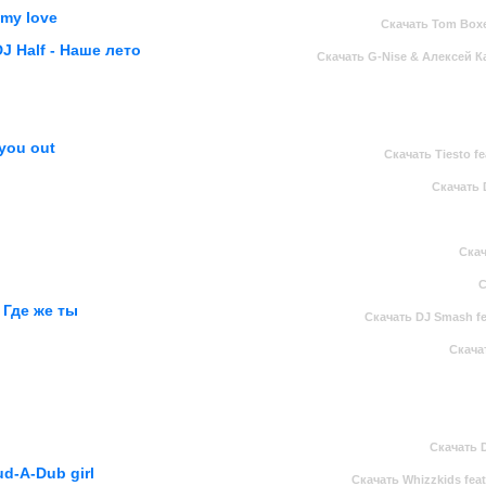
 my love
Скачать Tom Boxe
J Half - Наше лето
Скачать G-Nise & Алексей Ка
 you out
Скачать Tiesto f
Скачать D
Скач
С
- Где же ты
Скачать DJ Smash fe
Скачат
Скачать D
ud-A-Dub girl
Скачать Whizzkids fea