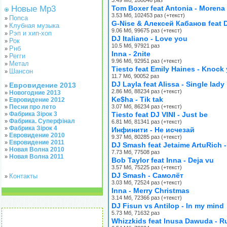
3.49 Мб, 108046 раз
Новые Mp3
Tom Boxer feat Antonia - Morena
3.53 Мб, 102453 раз (+текст)
Попса
»
G-Nise & Алексей Кабанов feat D
Клубная музыка
»
9.06 Мб, 99675 раз (+текст)
Рэп и хип-хоп
»
DJ Italiano - Love you
Рок
»
10.5 Мб, 97921 раз
Рнб
»
Inna - 2nite
Регги
»
9.96 Мб, 92951 раз (+текст)
Метал
»
Tiesto feat Emily Haines - Knock
Шансон
»
11.7 Мб, 90052 раз
DJ Layla feat Alissa - Single lady
Евровидение 2013
»
2.86 Мб, 88234 раз (+текст)
Новогодние 2013
»
Ke$ha - Tik tak
Евровидение 2012
»
Песни про лето
3.07 Мб, 86234 раз (+текст)
»
Фабрика Зірок 3
Tiesto feat DJ VINI - Just be
»
Фабрика. Суперфінал
»
6.81 Мб, 81341 раз (+текст)
Фабрика Зірок 4
»
Инфинити - Не исчезай
Евровидение 2010
»
9.37 Мб, 80285 раз (+текст)
Евровидение 2011
»
DJ Smash feat Jetaime ArtuRich 
Новая Волна 2010
»
7.73 Мб, 77508 раз
Новая Волна 2011
»
Bob Taylor feat Inna - Deja vu
3.57 Мб, 75225 раз (+текст)
DJ Smash - Самолёт
Контакты
»
3.03 Мб, 72524 раз (+текст)
Inna - Merry Christmas
3.14 Мб, 72366 раз (+текст)
DJ Fisun vs Antilop - In my mind
5.73 Мб, 71632 раз
Whizzkids feat Inusa Dawuda - R