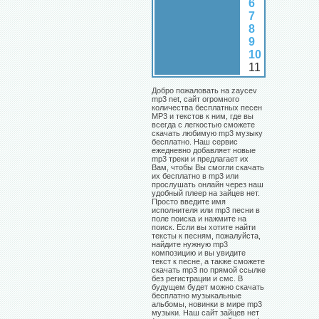
6
7
8
9
10
11
Добро пожаловать на zaycev
mp3 net, сайт огромного
количества бесплатных песен
MP3 и текстов к ним, где вы
всегда с легкостью сможете
скачать любимую mp3 музыку
бесплатно. Наш сервис
ежедневно добавляет новые
mp3 треки и предлагает их
Вам, чтобы Вы смогли скачать
их бесплатно в mp3 или
прослушать онлайн через наш
удобный плеер на зайцев нет.
Просто введите имя
исполнителя или mp3 песни в
поле поиска и нажмите на
поиск. Если вы хотите найти
тексты к песням, пожалуйста,
найдите нужную mp3
композицию и вы увидите
текст к песне, а также сможете
скачать mp3 по прямой ссылке
без регистрации и смс. В
будущем будет можно скачать
бесплатно музыкальные
альбомы, новинки в мире mp3
музыки. Наш сайт зайцев нет