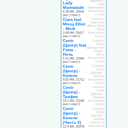
Aguilera -
Lady
Lady
Marmalade
Marmalade
бесплатно
6.38 Мб, 25642
в mp3
раз (+текст)
Ciara feat
Скачать
Ciara feat
Missy Elliot
Missy Elliot
- Work
- Work
3.48 Мб, 25417
бесплатно
раз (+текст)
в mp3
Centr
Скачать
Centr
(Центр) feat
(Центр) feat
Fame -
Fame -
Ночь
Ночь
бесплатно
5.31 Мб, 22960
в mp3
раз (+текст)
Centr
Скачать
Centr
(Центр) -
(Центр) -
Качели
Качели
9.02 Мб, 21712
бесплатно
раз (+текст)
в mp3
Centr
Скачать
Centr
(Центр) -
(Центр) -
Трафик
Трафик
10.2 Мб, 21168
бесплатно
раз (+текст)
в mp3
Centr
Скачать
Centr
(Центр) -
(Центр) -
Качели
Качели
(Часть 2)
(Часть 2)
бесплатно
12.9 Мб, 20259