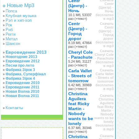
Centr
Скачать
Centr
Новые Mp3
(Центр) -
(Центр) -
Ночь
Попса
»
Ночь
10.1 Мб, 53337
бесплатно
Клубная музыка
»
раз (+текст)
в mp3
Рэп и хип-хоп
»
Centr
Скачать
Рок
»
Centr
(Центр) -
Рнб
»
(Центр) -
Город
Регги
»
Город
дорог
Метал
дорог
»
бесплатно
8.19 Мб, 47864
Шансон
»
в mp3
раз (+текст)
Скачать
Евровидение 2013
Cheryl Cole
»
Cheryl Cole
Новогодние 2013
- Parachute
»
- Parachute
Евровидение 2012
»
5.24 Мб, 31127
бесплатно
Песни про лето
раз (+текст)
»
в mp3
Фабрика Зірок 3
»
Carla Vallet
Скачать
Фабрика. Суперфінал
Carla Vallet
»
- Streets of
- Streets of
Фабрика Зірок 4
»
tomorrow
tomorrow
Евровидение 2010
»
6.42 Мб, 30969
бесплатно
Евровидение 2011
»
раз (+текст)
в mp3
Новая Волна 2010
»
Christina
Новая Волна 2011
Скачать
»
Aguilera
Christina
feat Ricky
Aguilera
feat Ricky
Контакты
»
Martin -
Martin -
Nobody
Nobody
wants to be
wants to be
lonely
lonely
бесплатно
6.37 Мб, 30346
в mp3
раз (+текст)
Christina
Скачать