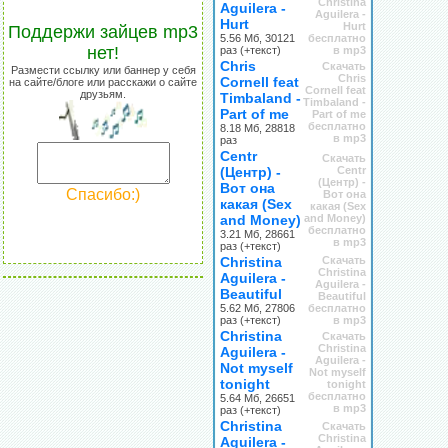
Christina
Aguilera -
Aguilera -
Hurt
Hurt
Поддержи зайцев mp3
5.56 Мб, 30121
бесплатно
нет!
раз (+текст)
в mp3
Chris
Скачать
Размести ссылку или баннер у себя
Chris
Cornell feat
на сайте/блоге или расскажи о сайте
Cornell feat
друзьям.
Timbaland -
Timbaland -
Part of me
Part of me
бесплатно
8.18 Мб, 28818
в mp3
раз
Centr
Скачать
(Центр) -
Centr
(Центр) -
Вот она
Спасибо:)
Вот она
какая (Sex
какая (Sex
and Money)
and Money)
бесплатно
3.21 Мб, 28661
в mp3
раз (+текст)
Christina
Скачать
Christina
Aguilera -
Aguilera -
Beautiful
Beautiful
5.62 Мб, 27806
бесплатно
раз (+текст)
в mp3
Christina
Скачать
Christina
Aguilera -
Aguilera -
Not myself
Not myself
tonight
tonight
бесплатно
5.64 Мб, 26651
в mp3
раз (+текст)
Christina
Скачать
Christina
Aguilera -