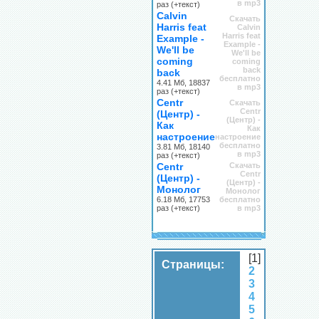
в mp3
раз (+текст)
Calvin
Скачать
Harris feat
Calvin
Harris feat
Example -
Example -
We'll be
We'll be
coming
coming
back
back
бесплатно
4.41 Мб, 18837
в mp3
раз (+текст)
Centr
Скачать
Centr
(Центр) -
(Центр) -
Как
Как
настроение
настроение
бесплатно
3.81 Мб, 18140
в mp3
раз (+текст)
Centr
Скачать
Centr
(Центр) -
(Центр) -
Монолог
Монолог
6.18 Мб, 17753
бесплатно
раз (+текст)
в mp3
[1]
Страницы:
2
3
4
5