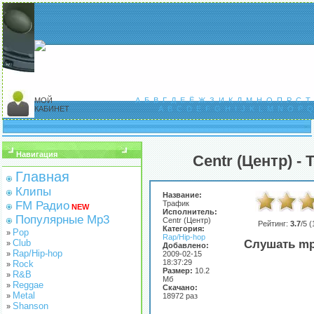
МОЙ
А
Б
В
Г
Д
Е
Ё
Ж
З
И
К
Л
М
Н
О
П
Р
С
Т
КАБИНЕТ
A
B
C
D
E
F
G
H
I
J
K
L
M
N
O
P
Q
Навигация
Centr (Центр) -
Главная
Клипы
Название:
FM Радио
Трафик
NEW
Исполнитель:
Популярные Mp3
Centr (Центр)
Рейтинг:
3.7
/5 (
Категория:
Pop
»
Rap/Hip-hop
Club
Слушать mp
»
Добавлено:
Rap/Hip-hop
»
2009-02-15
18:37:29
Rock
»
Размер:
10.2
R&B
»
Мб
Reggae
»
Скачано:
Metal
»
18972 раз
Shanson
»