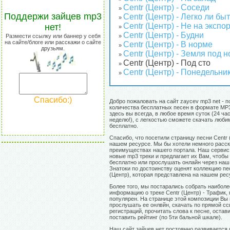
Centr (Центр) - Соседи
»
Поддержи зайцев mp3
Centr (Центр) - Легко ли б
»
Centr (Центр) - Не на экспо
нет!
»
Centr (Центр) - Будни
Размести ссылку или баннер у себя
»
на сайте/блоге или расскажи о сайте
Centr (Центр) - В норме
»
друзьям.
Centr (Центр) - Земля под 
»
Centr (Центр) - Под сто
»
Centr (Центр) - Понедельни
»
Спасибо:)
Добро пожаловать на сайт zaycev mp3 net - п
количества бесплатных песен в формате MP3
здесь вы всегда, в любое время суток (24 час
неделю!), с легкостью сможете скачать люб
бесплатно.
Спасибо, что посетили страницу песни Centr 
нашем ресурсе. Мы бы хотели немного расск
преимуществах нашего портала. Наш сервис
новые mp3 треки и предлагает их Вам, чтобы
бесплатно или прослушать онлайн через наш 
Знатоки по достоинству оценят коллекцию пе
(Центр), которая представлена на нашем рес
Более того, мы постарались собрать наибол
информацию о треке Centr (Центр) - Трафик,
популярен. На странице этой композиции Вы
прослушать ее онлвйн, скачать по прямой сс
регистраций, прочитать слова к песне, остав
поставить рейтинг (по 5ти бальной шкале).
Наш сайт зайцев нет постоянно развивается 