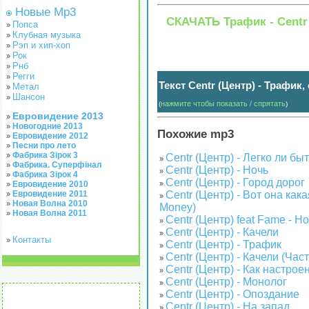
Новые Mp3
СКАЧАТЬ Трафик - Centr
Попса
»
Клубная музыка
»
Рэп и хип-хоп
»
Рок
»
Рнб
»
Регги
»
Текст Centr (Центр) - Трафик,
Метал
»
Шансон
»
нажмите чтобы показать / спрятать
(
)
Евровидение 2013
»
Новогодние 2013
»
Похожие mp3
Евровидение 2012
»
Песни про лето
»
Фабрика Зірок 3
»
Centr (Центр) - Легко ли б
»
Фабрика. Суперфінал
»
Centr (Центр) - Ночь
»
Фабрика Зірок 4
»
Centr (Центр) - Город дорог
Евровидение 2010
»
»
Евровидение 2011
Centr (Центр) - Вот она как
»
»
Новая Волна 2010
»
Money)
Новая Волна 2011
»
Centr (Центр) feat Fame - Н
»
Centr (Центр) - Качели
»
Контакты
»
Centr (Центр) - Трафик
»
Centr (Центр) - Качели (Част
»
Centr (Центр) - Как настрое
»
Centr (Центр) - Монолог
»
Centr (Центр) - Опоздание
»
Centr (Центр) - На запад
»