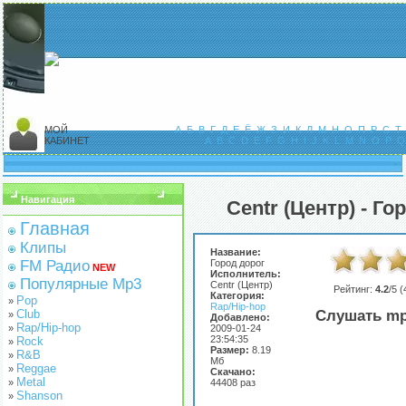
МОЙ
А
Б
В
Г
Д
Е
Ё
Ж
З
И
К
Л
М
Н
О
П
Р
С
Т
КАБИНЕТ
A
B
C
D
E
F
G
H
I
J
K
L
M
N
O
P
Q
Навигация
Centr (Центр) - Го
Главная
Клипы
Название:
FM Радио
Город дорог
NEW
Исполнитель:
Популярные Mp3
Centr (Центр)
Рейтинг:
4.2
/5 (
Категория:
Pop
»
Rap/Hip-hop
Club
Слушать mp
»
Добавлено:
Rap/Hip-hop
»
2009-01-24
23:54:35
Rock
»
Размер:
8.19
R&B
»
Мб
Reggae
»
Скачано:
Metal
»
44408 раз
Shanson
»