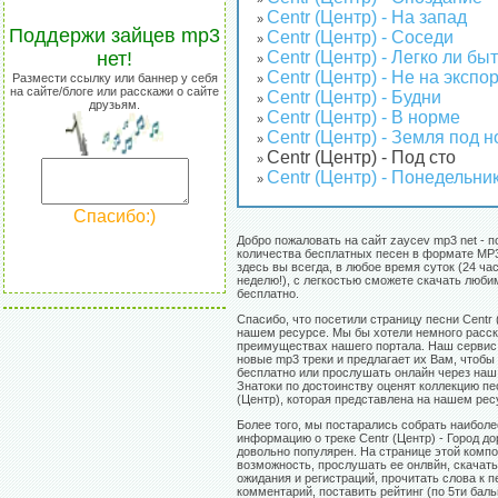
Centr (Центр) - На запад
»
Поддержи зайцев mp3
Centr (Центр) - Соседи
»
нет!
Centr (Центр) - Легко ли б
»
Centr (Центр) - Не на экспо
Размести ссылку или баннер у себя
»
на сайте/блоге или расскажи о сайте
Centr (Центр) - Будни
»
друзьям.
Centr (Центр) - В норме
»
Centr (Центр) - Земля под 
»
Centr (Центр) - Под сто
»
Centr (Центр) - Понедельни
»
Спасибо:)
Добро пожаловать на сайт zaycev mp3 net - п
количества бесплатных песен в формате MP3
здесь вы всегда, в любое время суток (24 час
неделю!), с легкостью сможете скачать люб
бесплатно.
Спасибо, что посетили страницу песни Centr (
нашем ресурсе. Мы бы хотели немного расск
преимуществах нашего портала. Наш сервис
новые mp3 треки и предлагает их Вам, чтобы
бесплатно или прослушать онлайн через наш 
Знатоки по достоинству оценят коллекцию пе
(Центр), которая представлена на нашем рес
Более того, мы постарались собрать наибол
информацию о треке Centr (Центр) - Город до
довольно популярен. На странице этой комп
возможность, прослушать ее онлвйн, скачать
ожидания и регистраций, прочитать слова к п
комментарий, поставить рейтинг (по 5ти баль