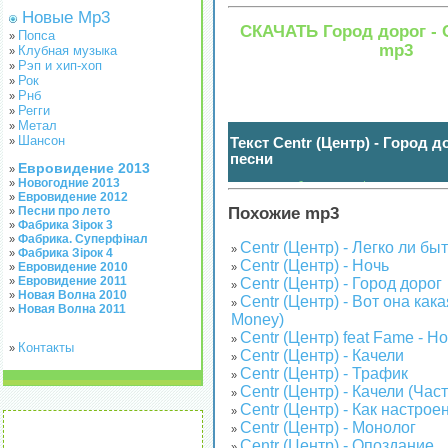
Новые Mp3
СКАЧАТЬ Город дорог - C
Попса
»
mp3
Клубная музыка
»
Рэп и хип-хоп
»
Рок
»
Рнб
»
Регги
»
Метал
»
Шансон
Текст Centr (Центр) - Город д
»
песни
Евровидение 2013
»
Новогодние 2013
»
нажмите чтобы показать / спрятать
(
)
Евровидение 2012
»
Похожие mp3
Песни про лето
»
Фабрика Зірок 3
»
Фабрика. Суперфінал
»
Centr (Центр) - Легко ли б
»
Фабрика Зірок 4
»
Centr (Центр) - Ночь
Евровидение 2010
»
»
Евровидение 2011
»
Centr (Центр) - Город дорог
»
Новая Волна 2010
»
Centr (Центр) - Вот она как
»
Новая Волна 2011
»
Money)
Centr (Центр) feat Fame - Н
»
Контакты
»
Centr (Центр) - Качели
»
Centr (Центр) - Трафик
»
Centr (Центр) - Качели (Част
»
Centr (Центр) - Как настрое
»
Centr (Центр) - Монолог
»
Centr (Центр) - Опоздание
»