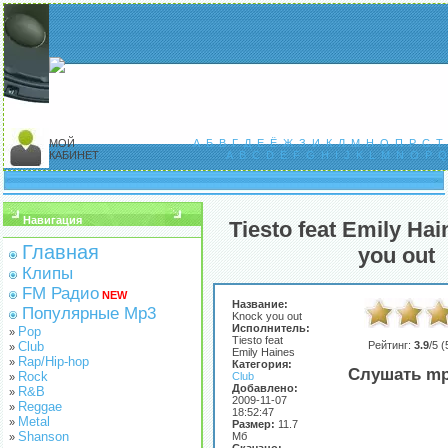
МОЙ
А
Б
В
Г
Д
Е
Ё
Ж
З
И
К
Л
М
Н
О
П
Р
С
Т
КАБИНЕТ
A
B
C
D
E
F
G
H
I
J
K
L
M
N
O
P
Q
Навигация
Tiesto feat Emily Ha
Главная
you out
Клипы
FM Радио
NEW
Название:
Популярные Mp3
Knock you out
Исполнитель:
Pop
»
Tiesto feat
Club
Рейтинг:
3.9
/5 (
»
Emily Haines
Rap/Hip-hop
»
Категория:
Слушать mp
Rock
Club
»
Добавлено:
R&B
»
2009-11-07
Reggae
»
18:52:47
Metal
»
Размер:
11.7
Shanson
Мб
»