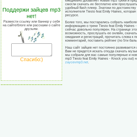
ежедневно добавляет новые mp3 треки и пре
смогли скачать их бесплатно или прослушат
удобный flash плеер. Знатоки по достоинству
Поддержи зайцев mp3
исполнителя Tiesto feat Emily Haines, котор
нет!
ресурсе.
Размести ссылку или баннер у себя
Более того, мы постарались собрать наибол
на сайте/блоге или расскажи о сайте
информацию о треке Tiesto feat Emily Haines -
друзьям.
сейчас довольно популярен. На странице эт
возможность, прослушать ее онлвйн, скачать
ожидания и регистраций, прочитать слова к п
комментарий, поставить рейтинг (по 5ти баль
Наш сайт зайцев нет постоянно развивается 
Вам не придется искать откуда скачать музы
мы собрали для вас самые популярные и нов
mp3 Tiesto feat Emily Haines - Knock you out) 
Спасибо:)
zaycevmp3.net
.