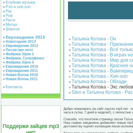
Клубная музыка
»
Рэп и хип-хоп
»
Рок
»
Рнб
»
Регги
»
Метал
»
Шансон
»
Евровидение 2013
»
Татьяна Котова - Он
»
Новогодние 2013
»
Татьяна Котова - Признани
»
Евровидение 2012
»
Татьяна Котова - Всё тольк
Песни про лето
»
»
Фабрика Зірок 3
Татьяна Котова - В играх н
»
»
Фабрика. Суперфінал
»
Татьяна Котова - Мир для 
»
Фабрика Зірок 4
»
Татьяна Котова - Красное 
»
Евровидение 2010
»
Татьяна Котова - Вампириц
Евровидение 2011
»
»
Новая Волна 2010
»
Татьяна Котова - Хип-хоп
»
Новая Волна 2011
»
Татьяна Котова - Облади
»
Татьяна Котова - Экс любо
Контакты
»
»
Sten и Татьяна Котова - Ра
»
Добро пожаловать на сайт zaycev mp3 net - 
часа в сутки, 7 дней в неделю!), с легкост
Спасибо, что посетили страницу песни Тать
Наш сервис ежедневно добавляет новые mp3 т
Поддержи зайцев mp3
достоинству оценят коллекцию песен исполн
нет!