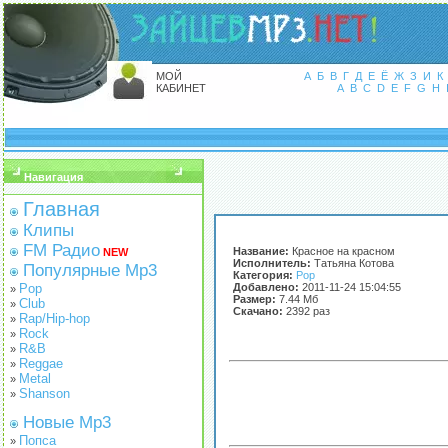
МОЙ
А
Б
В
Г
Д
Е
Ё
Ж
З
И
К
КАБИНЕТ
A
B
C
D
E
F
G
H
Навигация
Главная
Клипы
FM Радио
Название:
Красное на красном
NEW
Исполнитель:
Татьяна Котова
Популярные Mp3
Категория:
Pop
Pop
Добавлено:
2011-11-24 15:04:55
»
Размер:
7.44 Мб
Club
»
Скачано:
2392 раз
Rap/Hip-hop
»
Rock
»
R&B
»
Reggae
»
Metal
»
Shanson
»
Новые Mp3
Попса
»