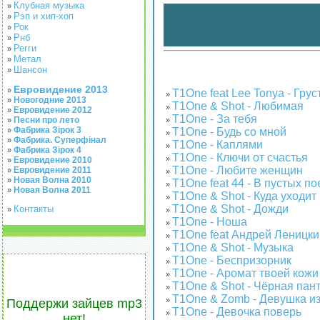
Клубная музыка
»
Рэп и хип-хоп
»
Рок
»
Рнб
»
Регги
»
Метал
»
Шансон
»
Евровидение 2013
»
T1One feat Lee Tonya - Гру
»
Новогодние 2013
»
T1One & Shot - Любимая
»
Евровидение 2012
»
T1One - За тебя
Песни про лето
»
»
Фабрика Зірок 3
T1One - Будь со мной
»
»
Фабрика. Суперфінал
»
T1One - Каплями
»
Фабрика Зірок 4
»
T1One - Ключи от счастья
»
Евровидение 2010
»
T1One - Любите женщин
Евровидение 2011
»
»
Новая Волна 2010
»
T1One feat 44 - В пустых по
»
Новая Волна 2011
»
T1One & Shot - Куда уходит
»
T1One & Shot - Дожди
Контакты
»
»
T1One - Ноша
»
T1One feat Андрей Леницк
»
T1One & Shot - Музыка
»
T1One - Беспризорник
»
T1One - Аромат твоей кожи
»
T1One & Shot - Чёрная пан
»
T1One & Zomb - Девушка из
»
Поддержи зайцев mp3
T1One - Девочка поверь
»
нет!