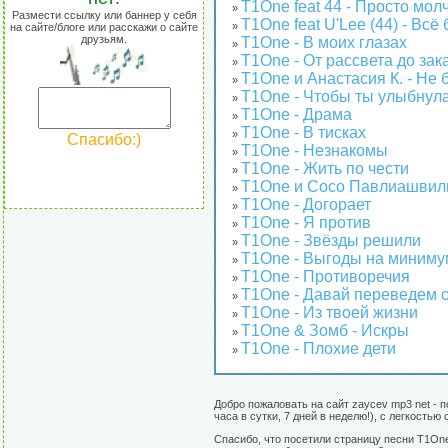
T1One feat 44 - Просто мол
»
Размести ссылку или баннер у себя
T1One feat U'Lee (44) - Всё
»
на сайте/блоге или расскажи о сайте
друзьям.
T1One - В моих глазах
»
T1One - От рассвета до зак
»
T1One и Анастасия К. - Не
»
T1One - Чтобы ты улыбнул
»
T1One - Драма
»
T1One - В тисках
»
Спасибо:)
T1One - Незнакомы
»
T1One - Жить по чести
»
T1One и Сосо Павлиашвил
»
T1One - Догорает
»
T1One - Я против
»
T1One - Звёзды решили
»
T1One - Выгоды на миниму
»
T1One - Противоречия
»
T1One - Давай переведем 
»
T1One - Из твоей жизни
»
T1One & Зомб - Искры
»
T1One - Плохие дети
»
Добро пожаловать на сайт zaycev mp3 net - 
часа в сутки, 7 дней в неделю!), с легкост
Спасибо, что посетили страницу песни T1On