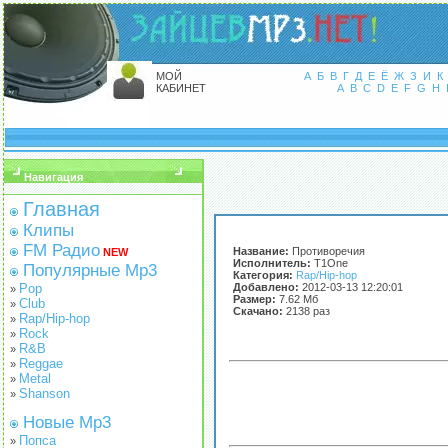
МОЙ
А
Б
В
Г
Д
Е
Ё
Ж
З
И
К
КАБИНЕТ
A
B
C
D
E
F
G
H
Навигация
Главная
Клипы
FM Радио
Название:
Противоречия
NEW
Исполнитель:
T1One
Популярные Mp3
Категория:
Rap/Hip-hop
Pop
Добавлено:
2012-03-13 12:20:01
»
Размер:
7.62 Мб
Club
»
Скачано:
2138 раз
Rap/Hip-hop
»
Rock
»
R&B
»
Reggae
»
Metal
»
Shanson
»
Новые Mp3
Попса
»