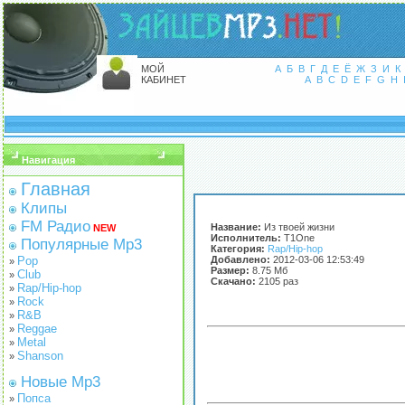
МОЙ
А
Б
В
Г
Д
Е
Ё
Ж
З
И
К
КАБИНЕТ
A
B
C
D
E
F
G
H
Навигация
Главная
Клипы
FM Радио
Название:
Из твоей жизни
NEW
Исполнитель:
T1One
Популярные Mp3
Категория:
Rap/Hip-hop
Pop
Добавлено:
2012-03-06 12:53:49
»
Размер:
8.75 Мб
Club
»
Скачано:
2105 раз
Rap/Hip-hop
»
Rock
»
R&B
»
Reggae
»
Metal
»
Shanson
»
Новые Mp3
Попса
»