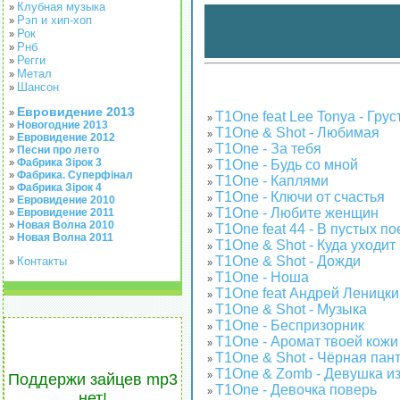
Клубная музыка
»
Рэп и хип-хоп
»
Рок
»
Рнб
»
Регги
»
Метал
»
Шансон
»
Евровидение 2013
»
T1One feat Lee Tonya - Гру
»
Новогодние 2013
»
T1One & Shot - Любимая
»
Евровидение 2012
»
T1One - За тебя
Песни про лето
»
»
Фабрика Зірок 3
T1One - Будь со мной
»
»
Фабрика. Суперфінал
»
T1One - Каплями
»
Фабрика Зірок 4
»
T1One - Ключи от счастья
»
Евровидение 2010
»
T1One - Любите женщин
Евровидение 2011
»
»
Новая Волна 2010
»
T1One feat 44 - В пустых по
»
Новая Волна 2011
»
T1One & Shot - Куда уходит
»
T1One & Shot - Дожди
Контакты
»
»
T1One - Ноша
»
T1One feat Андрей Леницк
»
T1One & Shot - Музыка
»
T1One - Беспризорник
»
T1One - Аромат твоей кожи
»
T1One & Shot - Чёрная пан
»
T1One & Zomb - Девушка из
»
Поддержи зайцев mp3
T1One - Девочка поверь
»
нет!