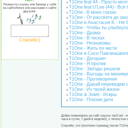
T1One feat 44 - Просто мол
»
Размести ссылку или баннер у себя
T1One feat U'Lee (44) - Всё
»
на сайте/блоге или расскажи о сайте
друзьям.
T1One - В моих глазах
»
T1One - От рассвета до зак
»
T1One и Анастасия К. - Не
»
T1One - Чтобы ты улыбнул
»
T1One - Драма
»
T1One - В тисках
»
Спасибо:)
T1One - Незнакомы
»
T1One - Жить по чести
»
T1One и Сосо Павлиашвил
»
T1One - Догорает
»
T1One - Я против
»
T1One - Звёзды решили
»
T1One - Выгоды на миниму
»
T1One - Противоречия
»
T1One - Давай переведем 
»
T1One - Из твоей жизни
»
T1One & Зомб - Искры
»
T1One - Плохие дети
»
Добро пожаловать на сайт zaycev mp3 net - 
часа в сутки, 7 дней в неделю!), с легкост
Спасибо, что посетили страницу песни T1On