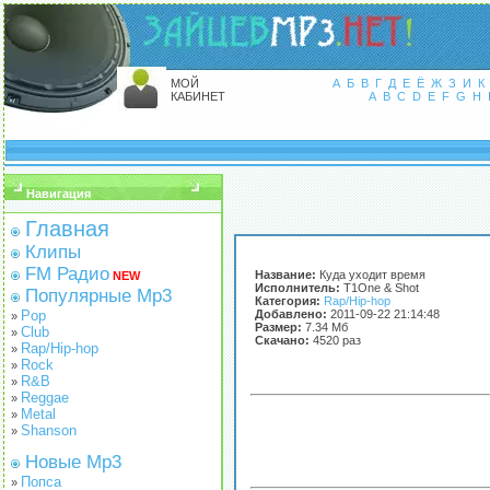
МОЙ
А
Б
В
Г
Д
Е
Ё
Ж
З
И
К
КАБИНЕТ
A
B
C
D
E
F
G
H
Навигация
Главная
Клипы
FM Радио
Название:
Куда уходит время
NEW
Исполнитель:
T1One & Shot
Популярные Mp3
Категория:
Rap/Hip-hop
Pop
Добавлено:
2011-09-22 21:14:48
»
Размер:
7.34 Мб
Club
»
Скачано:
4520 раз
Rap/Hip-hop
»
Rock
»
R&B
»
Reggae
»
Metal
»
Shanson
»
Новые Mp3
Попса
»