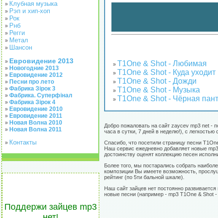
Клубная музыка
»
Рэп и хип-хоп
»
Рок
»
Рнб
»
Регги
»
Метал
»
Шансон
»
Евровидение 2013
»
T1One & Shot - Любимая
»
Новогодние 2013
»
T1One & Shot - Куда уходит
»
Евровидение 2012
»
T1One & Shot - Дожди
Песни про лето
»
»
Фабрика Зірок 3
T1One & Shot - Музыка
»
»
Фабрика. Суперфінал
»
T1One & Shot - Чёрная пан
»
Фабрика Зірок 4
»
Евровидение 2010
»
Евровидение 2011
»
Новая Волна 2010
»
Добро пожаловать на сайт zaycev mp3 net - 
Новая Волна 2011
»
часа в сутки, 7 дней в неделю!), с легкост
Контакты
»
Спасибо, что посетили страницу песни T1On
Наш сервис ежедневно добавляет новые mp3 т
достоинству оценят коллекцию песен исполн
Более того, мы постарались собрать наиболе
композиции Вы имеете возможность, прослуша
рейтинг (по 5ти бальной шкале).
Наш сайт зайцев нет постоянно развивается 
новые песни (например - mp3 T1One & Shot -
Поддержи зайцев mp3
нет!