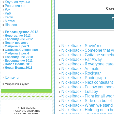
Клубная музыка
»
Рэп и хип-хоп
»
Скач
Рок
»
Рнб
»
Регги
»
Т
Метал
»
Шансон
»
Евровидение 2013
»
Новогодние 2013
»
Евровидение 2012
»
Песни про лето
»
Nickelback - Savin' me
»
Фабрика Зірок 3
»
Nickelback - Someone that yo
Фабрика. Суперфінал
»
»
Фабрика Зірок 4
»
Nickelback - Gotta be someb
»
Евровидение 2010
»
Nickelback - Far Away
»
Евровидение 2011
»
Nickelback - If everyone care
Новая Волна 2010
»
»
Новая Волна 2011
»
Nickelback - Animals
»
Nickelback - Rockstar
»
Nickelback - Photograph
Контакты
»
»
Nickelback - Next contestant
»
» Микроскопы купить
Nickelback - Follow you hom
»
Nickelback - Lullaby
»
Nickelback - Fight for all wr
»
Nickelback - Side of a bullet
»
Nickelback - When we stand 
»
+ Rap музыка
Nickelback - Holding on to 
»
+ Скачать бесплатно
+ Скачать альбомы