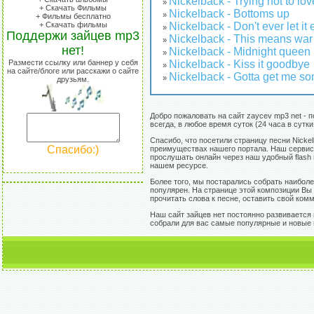
Nickelback - Trying not to lo
»
+ Скачать Фильмы
Nickelback - Bottoms up
»
+ Фильмы бесплатно
Nickelback - Don't ever let it
+ Скачать фильмы
»
Поддержи зайцев mp3
Nickelback - This means war
»
нет!
Nickelback - Midnight queen
»
Nickelback - Kiss it goodbye
Размести ссылку или баннер у себя
»
на сайте/блоге или расскажи о сайте
Nickelback - Gotta get me s
»
друзьям.
Добро пожаловать на сайт zaycev mp3 net - 
всегда, в любое время суток (24 часа в сутк
Спасибо, что посетили страницу песни Nickel
Спасибо:)
преимуществах нашего портала. Наш сервис 
прослушать онлайн через наш удобный flash 
нашем ресурсе.
Более того, мы постарались собрать наиболее
популярен. На странице этой композиции Вы 
прочитать слова к песне, оставить свой комм
Наш сайт зайцев нет постоянно развивается 
собрали для вас самые популярные и новые пес