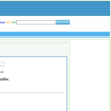
йцев
MP3
.
нет
.
ов)
лайн: