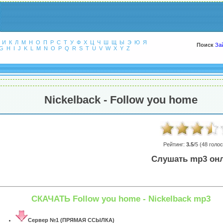
И
К
Л
М
Н
О
П
Р
С
Т
У
Ф
Х
Ц
Ч
Ш
Щ
Ы
Э
Ю
Я
Поиск
За
G
H
I
J
K
L
M
N
O
P
Q
R
S
T
U
V
W
X
Y
Z
Nickelback - Follow you home
Рейтинг:
3.5
/5 (
48
голос
Слушать mp3 он
СКАЧАТЬ Follow you home - Nickelback mp3
Сервер №1 (ПРЯМАЯ ССЫЛКА)