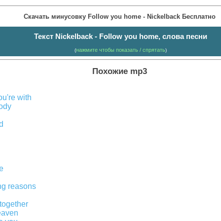
Скачать минусовку Follow you home - Nickelback Бесплатно
Текст Nickelback - Follow you home, слова песни
нажмите чтобы показать / спрятать
(
)
Похожие mp3
u're with
ody
d
e
ong reasons
together
heaven