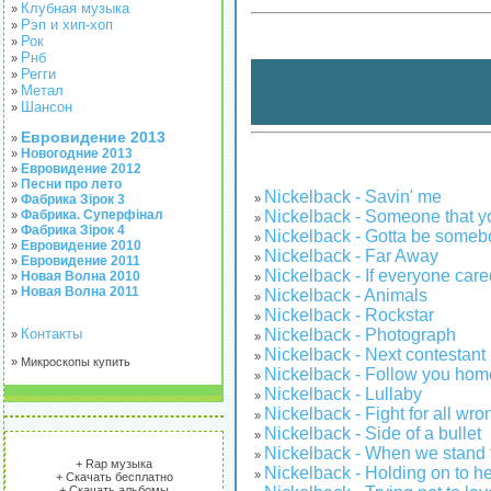
Клубная музыка
»
Рэп и хип-хоп
»
Рок
»
Рнб
»
Регги
»
Метал
»
Шансон
»
Евровидение 2013
»
Новогодние 2013
»
Евровидение 2012
»
Песни про лето
»
Nickelback - Savin' me
»
Фабрика Зірок 3
»
Nickelback - Someone that yo
Фабрика. Суперфінал
»
»
Фабрика Зірок 4
»
Nickelback - Gotta be someb
»
Евровидение 2010
»
Nickelback - Far Away
»
Евровидение 2011
»
Nickelback - If everyone care
Новая Волна 2010
»
»
Новая Волна 2011
»
Nickelback - Animals
»
Nickelback - Rockstar
»
Nickelback - Photograph
Контакты
»
»
Nickelback - Next contestant
»
» Микроскопы купить
Nickelback - Follow you hom
»
Nickelback - Lullaby
»
Nickelback - Fight for all wr
»
Nickelback - Side of a bullet
»
Nickelback - When we stand 
»
+ Rap музыка
Nickelback - Holding on to 
»
+ Скачать бесплатно
+ Скачать альбомы