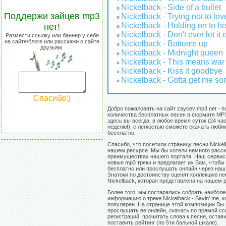
Nickelback - Side of a bullet
»
Поддержи зайцев mp3
Nickelback - Trying not to lo
»
Nickelback - Holding on to h
нет!
»
Nickelback - Don't ever let it 
Размести ссылку или баннер у себя
»
на сайте/блоге или расскажи о сайте
Nickelback - Bottoms up
»
друзьям.
Nickelback - Midnight queen
»
Nickelback - This means war
»
Nickelback - Kiss it goodbye
»
Nickelback - Gotta get me s
»
Спасибо:)
Добро пожаловать на сайт zaycev mp3 net - п
количества бесплатных песен в формате MP3
здесь вы всегда, в любое время суток (24 час
неделю!), с легкостью сможете скачать люб
бесплатно.
Спасибо, что посетили страницу песни Nickelb
нашем ресурсе. Мы бы хотели немного расск
преимуществах нашего портала. Наш сервис
новые mp3 треки и предлагает их Вам, чтобы
бесплатно или прослушать онлайн через наш 
Знатоки по достоинству оценят коллекцию п
Nickelback, которая представлена на нашем 
Более того, мы постарались собрать наибол
информацию о треке Nickelback - Savin' me, 
популярен. На странице этой композиции Вы
прослушать ее онлвйн, скачать по прямой сс
регистраций, прочитать слова к песне, остав
поставить рейтинг (по 5ти бальной шкале).