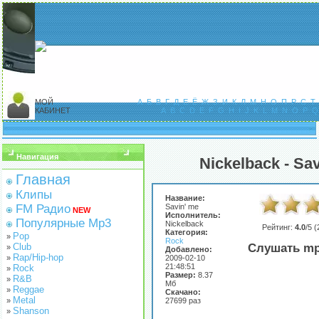
МОЙ
А
Б
В
Г
Д
Е
Ё
Ж
З
И
К
Л
М
Н
О
П
Р
С
Т
КАБИНЕТ
A
B
C
D
E
F
G
H
I
J
K
L
M
N
O
P
Q
Навигация
Nickelback - Sa
Главная
Клипы
Название:
FM Радио
Savin' me
NEW
Исполнитель:
Популярные Mp3
Nickelback
Рейтинг:
4.0
/5 (
Категория:
Pop
»
Rock
Club
Слушать mp
»
Добавлено:
Rap/Hip-hop
»
2009-02-10
21:48:51
Rock
»
Размер:
8.37
R&B
»
Мб
Reggae
»
Скачано:
Metal
»
27699 раз
Shanson
»