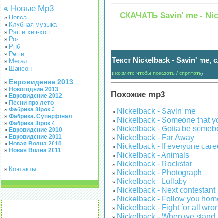
Новые Mp3
СКАЧАТЬ Savin' me - Ni
Попса
»
Клубная музыка
»
Рэп и хип-хоп
»
Рок
»
Рнб
»
Регги
»
Текст Nickelback - Savin' me,
Метал
»
Шансон
»
нажмите чтобы показать / спрятать
(
)
Евровидение 2013
»
Новогодние 2013
»
Похожие mp3
Евровидение 2012
»
Песни про лето
»
Фабрика Зірок 3
»
Nickelback - Savin' me
»
Фабрика. Суперфінал
»
Nickelback - Someone that yo
»
Фабрика Зірок 4
»
Nickelback - Gotta be someb
Евровидение 2010
»
»
Евровидение 2011
Nickelback - Far Away
»
»
Новая Волна 2010
»
Nickelback - If everyone care
»
Новая Волна 2011
»
Nickelback - Animals
»
Nickelback - Rockstar
»
Контакты
»
Nickelback - Photograph
»
Nickelback - Lullaby
»
Nickelback - Next contestant
»
Nickelback - Follow you hom
»
Nickelback - Fight for all wr
»
Nickelback - When we stand 
»