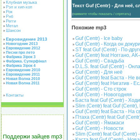
Клубная музыка
»
Текст Guf (Centr) - Для неё, 
Рэп и хип-хоп
»
Рок
»
нажмите чтобы показать / спрятать
(
)
Рнб
»
Регги
»
Метал
»
Похожие mp3
Шансон
»
Guf (Centr) - Ice baby
Евровидение 2013
»
»
Guf (Centr) - Когда он докур
Новогодние 2013
»
»
Евровидение 2012
»
ST feat Guf (Centr) - По-дру
»
Песни про лето
»
Guf (Centr) feat Ноггано, АК
»
Фабрика Зірок 3
»
Guf (Centr) - Свадьба
Фабрика. Суперфінал
»
»
Фабрика Зірок 4
»
D.L.S. feat Guf (Centr) - Онл
»
Евровидение 2010
»
Guf (Centr) - Для неё
»
Евровидение 2011
»
Guf (Centr) feat Баста - Не 
»
Новая Волна 2010
»
Guf (Centr) feat Нигатив - Е
Новая Волна 2011
»
»
Guf (Centr) - Сто строк
»
Guf (Centr) - Новогодняя
Контакты
»
»
Баста feat Guf (Centr) - Хо
»
Slim (Centr) feat Guf (Centr)
»
Guf (Centr) feat Баста - На 
»
Птаха (Centr) feat Guf (Centr
»
Guf (Centr) - Ямакаси
»
Guf (Centr) - Новости
»
Slim (Centr) feat Guf (Centr)
»
Поддержи зайцев mp3
Каста feat Guf (Centr) - Нов