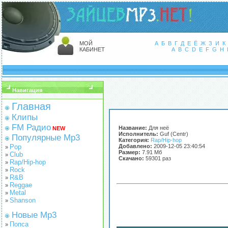
МОЙ
А
Б
В
Г
Д
Е
Ё
Ж
З
И
К
КАБИНЕТ
A
B
C
D
E
F
G
H
Навигация
Главная
Клипы
FM Радио
Название:
Для неё
NEW
Исполнитель:
Guf (Centr)
Популярные Mp3
Категория:
Rap/Hip-hop
Pop
Добавлено:
2009-12-05 23:40:54
»
Размер:
7.91 Мб
Club
»
Скачано:
59301 раз
Rap/Hip-hop
»
Rock
»
R&B
»
Reggae
»
Metal
»
Shanson
»
Новые Mp3
Попса
»