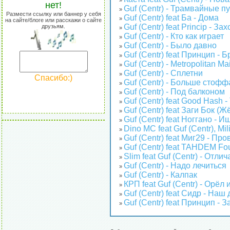
»
нет!
Guf (Centr) - Трамвайные п
»
Размести ссылку или баннер у себя
Guf (Centr) feat Ба - Дома
»
на сайте/блоге или расскажи о сайте
Guf (Centr) feat Princip - За
друзьям.
»
Guf (Centr) - Кто как играет
»
Guf (Centr) - Было давно
»
Guf (Centr) feat Принцип - 
»
Guf (Centr) - Metropolitan Mai
»
Guf (Centr) - Сплетни
»
Спасибо:)
Guf (Centr) - Больше стофф
»
Guf (Centr) - Под балконом
»
Guf (Centr) feat Good Hash -
»
Guf (Centr) feat Заги Бок (
»
Guf (Centr) feat Ноггано - 
»
Dino MC feat Guf (Centr), Mil
»
Guf (Centr) feat Миг29 - Пр
»
Guf (Centr) feat TAHDEM Fo
»
Slim feat Guf (Centr) - Отли
»
Guf (Centr) - Надо лечиться
»
Guf (Centr) - Калпак
»
КРП feat Guf (Centr) - Орёл
»
Guf (Centr) feat Сидр - Наш
»
Guf (Centr) feat Принцип - 
»