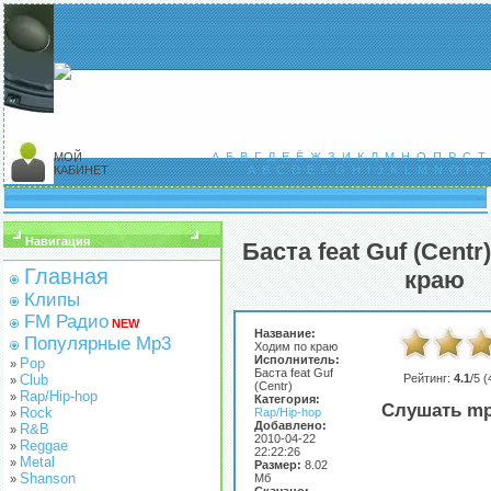
МОЙ
А
Б
В
Г
Д
Е
Ё
Ж
З
И
К
Л
М
Н
О
П
Р
С
Т
КАБИНЕТ
A
B
C
D
E
F
G
H
I
J
K
L
M
N
O
P
Q
Навигация
Баста feat Guf (Centr
Главная
краю
Клипы
FM Радио
NEW
Название:
Популярные Mp3
Ходим по краю
Исполнитель:
Pop
»
Баста feat Guf
Club
Рейтинг:
4.1
/5 (
»
(Centr)
Rap/Hip-hop
»
Категория:
Слушать mp
Rock
Rap/Hip-hop
»
Добавлено:
R&B
»
2010-04-22
Reggae
»
22:22:26
Metal
»
Размер:
8.02
Shanson
Мб
»