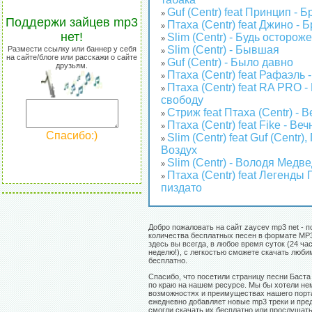
Guf (Centr) feat Принцип - 
»
Поддержи зайцев mp3
Птаха (Centr) feat Джино - 
»
нет!
Slim (Centr) - Будь осторож
»
Slim (Centr) - Бывшая
Размести ссылку или баннер у себя
»
на сайте/блоге или расскажи о сайте
Guf (Centr) - Было давно
»
друзьям.
Птаха (Centr) feat Рафаэль 
»
Птаха (Centr) feat RA PRO 
»
свободу
Стриж feat Птаха (Centr) - 
»
Птаха (Centr) feat Fike - В
»
Спасибо:)
Slim (Centr) feat Guf (Centr),
»
Воздух
Slim (Centr) - Володя Медв
»
Птаха (Centr) feat Легенды 
»
пиздато
Добро пожаловать на сайт zaycev mp3 net - п
количества бесплатных песен в формате MP3
здесь вы всегда, в любое время суток (24 час
неделю!), с легкостью сможете скачать люб
бесплатно.
Спасибо, что посетили страницу песни Баста f
по краю на нашем ресурсе. Мы бы хотели нем
возможностях и преимуществах нашего порт
ежедневно добавляет новые mp3 треки и пре
смогли скачать их бесплатно или прослушат