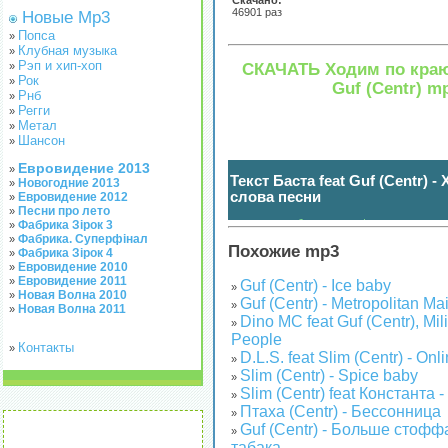
Скачано:
46901 раз
Новые Mp3
Попса
»
Клубная музыка
»
Рэп и хип-хоп
СКАЧАТЬ Ходим по краю 
»
Рок
»
Guf (Centr) m
Рнб
»
Регги
»
Метал
»
Шансон
»
Евровидение 2013
»
Текст Баста feat Guf (Centr) 
Новогодние 2013
»
слова песни
Евровидение 2012
»
Песни про лето
»
нажмите чтобы показать / спрятать
(
)
Фабрика Зірок 3
»
Фабрика. Суперфінал
»
Похожие mp3
Фабрика Зірок 4
»
Евровидение 2010
»
Евровидение 2011
»
Guf (Centr) - Ice baby
»
Новая Волна 2010
»
Guf (Centr) - Metropolitan Mai
»
Новая Волна 2011
»
Dino MC feat Guf (Centr), Mili
»
People
Контакты
»
D.L.S. feat Slim (Centr) - On
»
Slim (Centr) - Spice baby
»
Slim (Centr) feat Константа -
»
Птаха (Centr) - Бессонница
»
Guf (Centr) - Больше стофф
»
табака