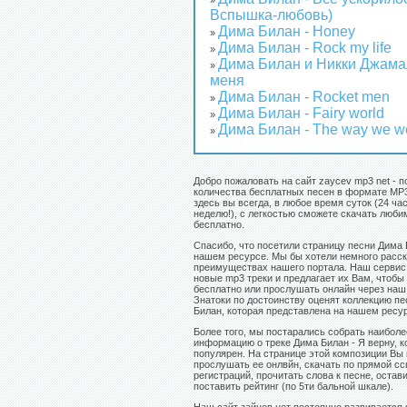
»
Вспышка-любовь)
Дима Билан - Honey
»
Дима Билан - Rock my life
»
Дима Билан и Никки Джама
»
меня
Дима Билан - Rocket men
»
Дима Билан - Fairy world
»
Дима Билан - The way we w
»
Добро пожаловать на сайт zaycev mp3 net - п
количества бесплатных песен в формате MP3
здесь вы всегда, в любое время суток (24 час
неделю!), с легкостью сможете скачать люб
бесплатно.
Спасибо, что посетили страницу песни Дима 
нашем ресурсе. Мы бы хотели немного расск
преимуществах нашего портала. Наш сервис
новые mp3 треки и предлагает их Вам, чтобы
бесплатно или прослушать онлайн через наш 
Знатоки по достоинству оценят коллекцию п
Билан, которая представлена на нашем ресу
Более того, мы постарались собрать наибол
информацию о треке Дима Билан - Я верну, 
популярен. На странице этой композиции Вы
прослушать ее онлвйн, скачать по прямой сс
регистраций, прочитать слова к песне, остав
поставить рейтинг (по 5ти бальной шкале).