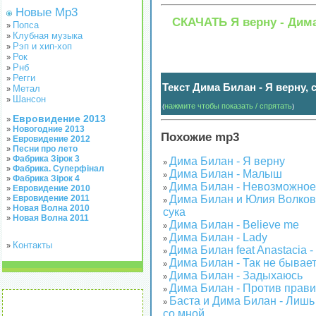
Новые Mp3
СКАЧАТЬ Я верну - Дим
Попса
»
Клубная музыка
»
Рэп и хип-хоп
»
Рок
»
Рнб
»
Регги
»
Текст Дима Билан - Я верну, 
Метал
»
Шансон
»
нажмите чтобы показать / спрятать
(
)
Евровидение 2013
»
Новогодние 2013
»
Похожие mp3
Евровидение 2012
»
Песни про лето
»
Фабрика Зірок 3
»
Дима Билан - Я верну
»
Фабрика. Суперфінал
»
Дима Билан - Малыш
»
Фабрика Зірок 4
»
Дима Билан - Невозможное
Евровидение 2010
»
»
Евровидение 2011
Дима Билан и Юлия Волков
»
»
Новая Волна 2010
»
сука
Новая Волна 2011
»
Дима Билан - Believe me
»
Дима Билан - Lady
»
Контакты
»
Дима Билан feat Anastacia -
»
Дима Билан - Так не бывае
»
Дима Билан - Задыхаюсь
»
Дима Билан - Против прав
»
Баста и Дима Билан - Лишь
»
со мной