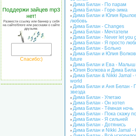
Дима Билан - По парам
»
Поддержи зайцев mp3
Дима Билан - Горе-зима
»
Дима Билан и Юлия Крылов
нет!
»
любовь
Размести ссылку или баннер у себя
на сайте/блоге или расскажи о сайте
Дима Билан - Changes
»
друзьям.
Дима Билан - Мечтатели
»
Дима Билан - Never let you 
»
Дима Билан - Я просто люб
»
Дима Билан - Больно
»
Дима Билан и Юлия Волкова 
»
Спасибо:)
future
Дима Билан и Ева - Малыш
»
Юлия Волкова и Дима Билан
»
Дима Билан & Nikki Jamal -
»
world
Дима Билан и Аня Белан - 
»
звезда
Дима Билан - Улетаю
»
Дима Билан - Он хотел
»
Дима Билан - Тёмная ночь
»
Дима Билан - Пока скажу п
»
Дима Билан - Я сильней
»
Дима Билан - Дотянись
»
Дима Билан и Nikki Jamal 
»
Дима Билан - Всё ускорило