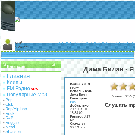
МОЙ
А
Б
В
Г
Д
Е
Ё
Ж
З
И
К
Л
М
Н
О
П
Р
С
Т
КАБИНЕТ
A
B
C
D
E
F
G
H
I
J
K
L
M
N
O
P
Q
Навигация
Дима Билан - Я
Главная
Клипы
Название:
Я
FM Радио
верну
NEW
Исполнитель:
Популярные Mp3
Дима Билан
Рейтинг:
3.5
/5 (
Категория:
Pop
»
Pop
Club
Слушать mp
»
Добавлено:
Rap/Hip-hop
»
2009-03-10
18:33:02
Rock
»
Размер:
3.19
R&B
»
Мб
Reggae
»
Скачано:
Metal
»
36639 раз
Shanson
»