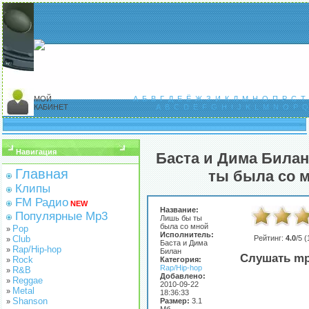
МОЙ
А
Б
В
Г
Д
Е
Ё
Ж
З
И
К
Л
М
Н
О
П
Р
С
Т
КАБИНЕТ
A
B
C
D
E
F
G
H
I
J
K
L
M
N
O
P
Q
Навигация
Баста и Дима Билан
Главная
ты была со 
Клипы
FM Радио
NEW
Название:
Популярные Mp3
Лишь бы ты
была со мной
Pop
»
Исполнитель:
Club
Рейтинг:
4.0
/5 (
»
Баста и Дима
Rap/Hip-hop
»
Билан
Слушать mp
Rock
Категория:
»
Rap/Hip-hop
R&B
»
Добавлено:
Reggae
»
2010-09-22
Metal
»
18:36:33
Shanson
Размер:
3.1
»