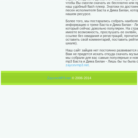
чтобы Вы смогли скачать их бесплатно или 
наш удобный flash плеер. Знатоки по достои
песен исполнителя Баста и Дима Билан, кото
нашем ресурсе.
Более того, мы постарались собрать наибол
информацию о треке Баста и Дима Билан - Л
который сейчас довольно популярен. На стр
имеете возможность, прослушать ее онлвйн,
ссылке без ожидания и регистраций, прочитат
оставить свой комментарий, поставить рейти
шкале).
Наш сайт зайцев нет постоянно развивается 
Вам не придется искать откуда скачать музы
мы собрали для вас самые популярные и нов
mp3 Баста и Дима Билан - Лишь бы ты была с
zaycevmp3.net
.
ZaycevMP3.net
© 2006-2014