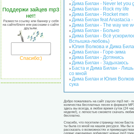
Дима Билан - Never let you 
»
Дима Билан - Rock my life
Поддержи зайцев mp3
»
Дима Билан - Rocket men
нет!
»
Дима Билан feat Anastacia -
»
Размести ссылку или баннер у себя
Дима Билан - The way we w
на сайте/блоге или расскажи о сайте
»
друзьям.
Дима Билан - Больно
»
Дима Билан - Всё ускорило
»
Вспышка-любовь)
Юлия Волкова и Дима Билан
»
Дима Билан - Горе-зима
»
Дима Билан - Дотянись
Спасибо:)
»
Дима Билан - Задыхаюсь
»
Баста и Дима Билан - Лишь
»
со мной
Дима Билан и Юлия Волков
»
сука
Добро пожаловать на сайт zaycev mp3 net - п
количества бесплатных песен в формате MP3
здесь вы всегда, в любое время суток (24 час
неделю!), с легкостью сможете скачать люб
бесплатно.
Спасибо, что посетили страницу песни Баста
ты была со мной на нашем ресурсе. Мы бы х
рассказать о возможностях и преимуществах
сервис ежедневно добавляет новые mp3 треки