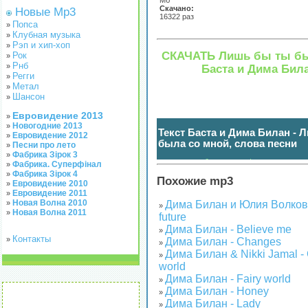
Мб
Скачано:
Новые Mp3
16322 раз
Попса
»
Клубная музыка
»
Рэп и хип-хоп
»
СКАЧАТЬ Лишь бы ты бы
Рок
»
Рнб
»
Баста и Дима Бил
Регги
»
Метал
»
Шансон
»
Евровидение 2013
»
Новогодние 2013
»
Текст Баста и Дима Билан - 
Евровидение 2012
»
была со мной, слова песни
Песни про лето
»
Фабрика Зірок 3
»
нажмите чтобы показать / спрятать
(
)
Фабрика. Суперфінал
»
Фабрика Зірок 4
»
Похожие mp3
Евровидение 2010
»
Евровидение 2011
»
Новая Волна 2010
»
Дима Билан и Юлия Волкова 
»
Новая Волна 2011
»
future
Дима Билан - Believe me
»
Контакты
»
Дима Билан - Changes
»
Дима Билан & Nikki Jamal -
»
world
Дима Билан - Fairy world
»
Дима Билан - Honey
»
Дима Билан - Lady
»