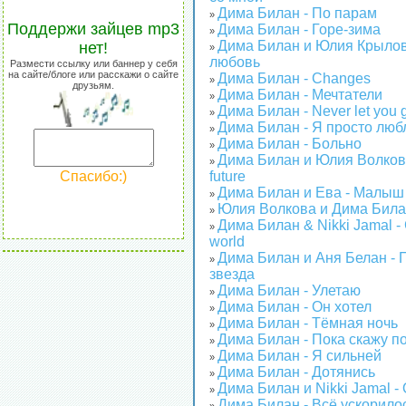
Дима Билан - По парам
»
Поддержи зайцев mp3
Дима Билан - Горе-зима
»
Дима Билан и Юлия Крылов
нет!
»
любовь
Размести ссылку или баннер у себя
на сайте/блоге или расскажи о сайте
Дима Билан - Changes
»
друзьям.
Дима Билан - Мечтатели
»
Дима Билан - Never let you 
»
Дима Билан - Я просто люб
»
Дима Билан - Больно
»
Дима Билан и Юлия Волкова 
»
Спасибо:)
future
Дима Билан и Ева - Малыш
»
Юлия Волкова и Дима Билан
»
Дима Билан & Nikki Jamal -
»
world
Дима Билан и Аня Белан - 
»
звезда
Дима Билан - Улетаю
»
Дима Билан - Он хотел
»
Дима Билан - Тёмная ночь
»
Дима Билан - Пока скажу п
»
Дима Билан - Я сильней
»
Дима Билан - Дотянись
»
Дима Билан и Nikki Jamal 
»
Дима Билан - Всё ускорило