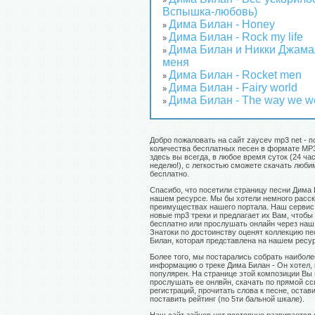
»
Вспышка-любовь)
Дима Билан - Honey
»
Дима Билан - Rock my life
»
Дима Билан и Никки Джама
»
меня
Дима Билан - Rocket men
»
Дима Билан - Fairy world
»
Дима Билан - The way we w
»
Добро пожаловать на сайт zaycev mp3 net - п
количества бесплатных песен в формате MP3
здесь вы всегда, в любое время суток (24 час
неделю!), с легкостью сможете скачать люб
бесплатно.
Спасибо, что посетили страницу песни Дима 
нашем ресурсе. Мы бы хотели немного расск
преимуществах нашего портала. Наш сервис
новые mp3 треки и предлагает их Вам, чтобы
бесплатно или прослушать онлайн через наш 
Знатоки по достоинству оценят коллекцию п
Билан, которая представлена на нашем ресу
Более того, мы постарались собрать наибол
информацию о треке Дима Билан - Он хотел,
популярен. На странице этой композиции Вы
прослушать ее онлвйн, скачать по прямой сс
регистраций, прочитать слова к песне, остав
поставить рейтинг (по 5ти бальной шкале).