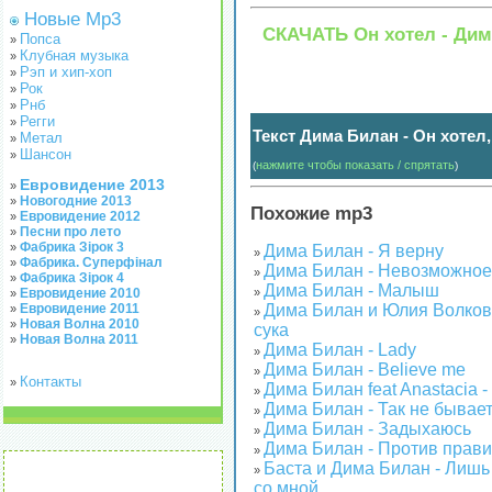
Новые Mp3
СКАЧАТЬ Он хотел - Ди
Попса
»
Клубная музыка
»
Рэп и хип-хоп
»
Рок
»
Рнб
»
Регги
»
Текст Дима Билан - Он хотел
Метал
»
Шансон
»
нажмите чтобы показать / спрятать
(
)
Евровидение 2013
»
Новогодние 2013
»
Похожие mp3
Евровидение 2012
»
Песни про лето
»
Фабрика Зірок 3
»
Дима Билан - Я верну
»
Фабрика. Суперфінал
»
Дима Билан - Невозможное
»
Фабрика Зірок 4
»
Дима Билан - Малыш
Евровидение 2010
»
»
Евровидение 2011
Дима Билан и Юлия Волков
»
»
Новая Волна 2010
»
сука
Новая Волна 2011
»
Дима Билан - Lady
»
Дима Билан - Believe me
»
Контакты
»
Дима Билан feat Anastacia -
»
Дима Билан - Так не бывае
»
Дима Билан - Задыхаюсь
»
Дима Билан - Против прав
»
Баста и Дима Билан - Лишь
»
со мной