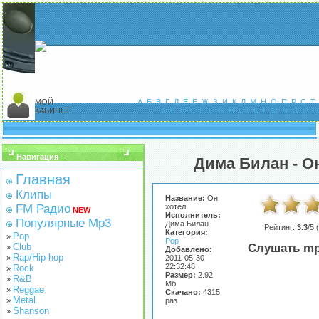
МОЙ
А
Б
В
Г
Д
Е
Ё
Ж
З
И
К
Л
М
Н
О
П
Р
С
Т
КАБИНЕТ
A
B
C
D
E
F
G
H
I
J
K
L
M
N
O
P
Q
Навигация
Дима Билан - О
Главная
Клипы
Название:
Он
FM Радио
хотел
NEW
Исполнитель:
Популярные Mp3
Дима Билан
Рейтинг:
3.3
/5 (
Категория:
Pop
»
Pop
Club
Слушать mp
»
Добавлено:
Rap/Hip-hop
»
2011-05-30
22:32:48
Rock
»
Размер:
2.92
R&B
»
Мб
Reggae
»
Скачано:
4315
Metal
»
раз
Shanson
»