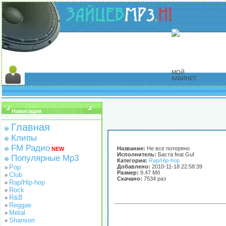
МОЙ
КАБИНЕТ
Навигация
Главная
Клипы
FM Радио
Название:
Не все потеряно
NEW
Исполнитель:
Баста feat Guf
Популярные Mp3
Категория:
Rap/Hip-hop
Pop
Добавлено:
2010-11-18 22:58:39
»
Размер:
9.47 Мб
Club
»
Скачано:
7534 раз
Rap/Hip-hop
»
Rock
»
R&B
»
Reggae
»
Metal
»
Shanson
»