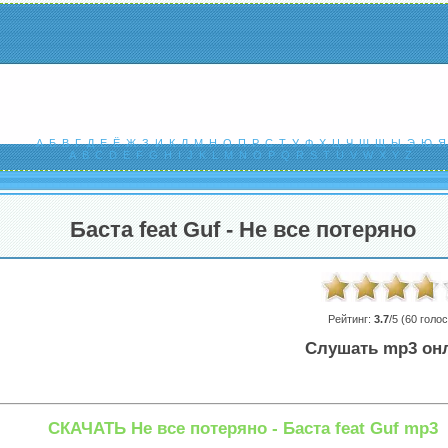
А
Б
В
Г
Д
Е
Ё
Ж
З
И
К
Л
М
Н
О
П
Р
С
Т
У
Ф
Х
Ц
Ч
Ш
Щ
Ы
Э
Ю
Я
A
B
C
D
E
F
G
H
I
J
K
L
M
N
O
P
Q
R
S
T
U
V
W
X
Y
Z
Баста feat Guf - Не все потеряно
Рейтинг:
3.7
/5 (
60
голос
Слушать mp3 он
СКАЧАТЬ Не все потеряно - Баста feat Guf mp3