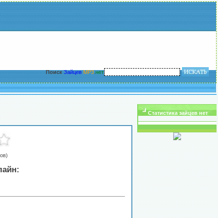
Поиск
Зайцев
MP3
.
нет
Статистика зайцев нет
ов)
лайн: