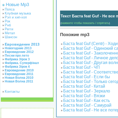
Новые Mp3
Попса
»
Клубная музыка
»
Текст Баста feat Guf - Не все
Рэп и хип-хоп
»
Рок
»
нажмите чтобы показать / спрятать
(
)
Рнб
»
Регги
»
Метал
»
Похожие mp3
Шансон
»
Баста feat Guf (Centr) - Ход
Евровидение 2013
»
»
Баста feat Guf - Одинокий 
Новогодние 2013
»
»
Евровидение 2012
»
Баста feat Guf - Заколоченн
»
Песни про лето
»
Баста feat Guf - Личное дел
»
Фабрика Зірок 3
»
Баста feat Guf - Другая вол
Фабрика. Суперфінал
»
»
Фабрика Зірок 4
»
Баста feat Guf - ЧП
»
Евровидение 2010
»
Баста feat Guf - Соответств
»
Евровидение 2011
»
Баста feat Guf - Если бы
»
Новая Волна 2010
»
Баста feat Guf - Только сего
Новая Волна 2011
»
»
Баста feat Guf - Китай
»
Баста feat Guf - Зеркало
Контакты
»
»
Баста feat Guf - Вязки
»
Баста feat Guf - Как есть
»
Баста feat Guf - Самурай
»
Баста feat Guf - Не все пот
»