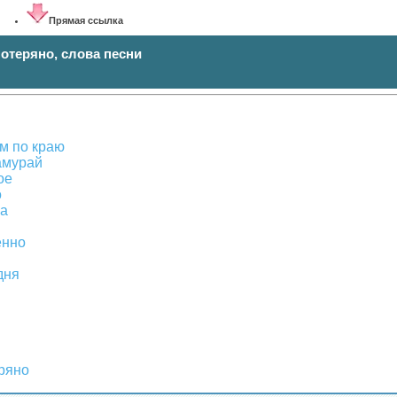
Прямая ссылка
 потеряно, слова песни
им по краю
самурай
ое
о
на
енно
дня
еряно