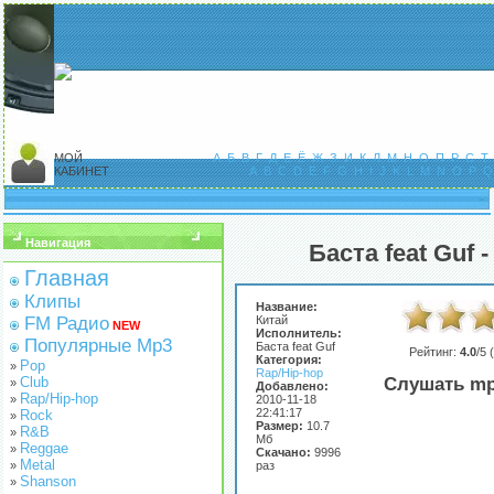
МОЙ
А
Б
В
Г
Д
Е
Ё
Ж
З
И
К
Л
М
Н
О
П
Р
С
Т
КАБИНЕТ
A
B
C
D
E
F
G
H
I
J
K
L
M
N
O
P
Q
Навигация
Баста feat Guf 
Главная
Клипы
Название:
FM Радио
Китай
NEW
Исполнитель:
Популярные Mp3
Баста feat Guf
Рейтинг:
4.0
/5 (
Категория:
Pop
»
Rap/Hip-hop
Club
Слушать mp
»
Добавлено:
Rap/Hip-hop
»
2010-11-18
22:41:17
Rock
»
Размер:
10.7
R&B
»
Мб
Reggae
»
Скачано:
9996
Metal
»
раз
Shanson
»