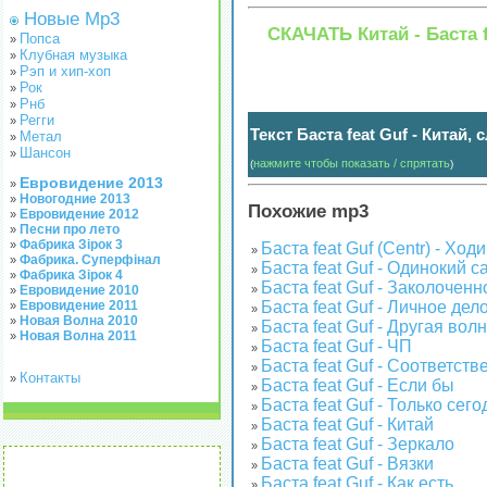
Новые Mp3
СКАЧАТЬ Китай - Баста 
Попса
»
Клубная музыка
»
Рэп и хип-хоп
»
Рок
»
Рнб
»
Регги
»
Текст Баста feat Guf - Китай,
Метал
»
Шансон
»
нажмите чтобы показать / спрятать
(
)
Евровидение 2013
»
Новогодние 2013
»
Похожие mp3
Евровидение 2012
»
Песни про лето
»
Фабрика Зірок 3
»
Баста feat Guf (Centr) - Ход
»
Фабрика. Суперфінал
»
Баста feat Guf - Одинокий 
»
Фабрика Зірок 4
»
Баста feat Guf - Заколоченн
Евровидение 2010
»
»
Евровидение 2011
Баста feat Guf - Личное дел
»
»
Новая Волна 2010
»
Баста feat Guf - Другая вол
»
Новая Волна 2011
»
Баста feat Guf - ЧП
»
Баста feat Guf - Соответств
»
Контакты
»
Баста feat Guf - Если бы
»
Баста feat Guf - Только сего
»
Баста feat Guf - Китай
»
Баста feat Guf - Зеркало
»
Баста feat Guf - Вязки
»
Баста feat Guf - Как есть
»