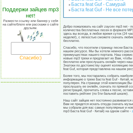
Баста feat Guf - Самурай
»
Поддержи зайцев mp3
Баста feat Guf - Не все пот
»
нет!
Размести ссылку или баннер у себя
на сайте/блоге или расскажи о сайте
Добро пожаловать на сайт zaycev mp3 net - п
друзьям.
количества бесплатных песен в формате MP3
здесь вы всегда, в любое время суток (24 час
неделю!), с легкостью сможете скачать люб
бесплатно.
Спасибо, что посетили страницу песни Баста f
нашем ресурсе. Мы бы хотели немного расск
преимуществах нашего портала. Наш сервис
Спасибо:)
новые mp3 треки и предлагает их Вам, чтобы
бесплатно или прослушать онлайн через наш 
Знатоки по достоинству оценят коллекцию пе
feat Guf, которая представлена на нашем рес
Более того, мы постарались собрать наибол
информацию о треке Баста feat Guf - Китай, 
популярен. На странице этой композиции Вы
прослушать ее онлвйн, скачать по прямой сс
регистраций, прочитать слова к песне, остав
поставить рейтинг (по 5ти бальной шкале).
Наш сайт зайцев нет постоянно развивается 
Вам не придется искать откуда скачать музы
мы собрали для вас самые популярные и нов
mp3 Баста feat Guf - Китай) на одном сайте -