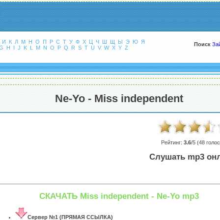
И
К
Л
М
Н
О
П
Р
С
Т
У
Ф
Х
Ц
Ч
Ш
Щ
Ы
Э
Ю
Я
Поиск
За
G
H
I
J
K
L
M
N
O
P
Q
R
S
T
U
V
W
X
Y
Z
Ne-Yo - Miss independent
Рейтинг:
3.6
/5 (
48
голос
Слушать mp3 он
СКАЧАТЬ Miss independent - Ne-Yo mp3
Сервер №1 (ПРЯМАЯ ССЫЛКА)