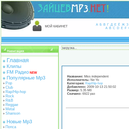
А
Б
В
Г
Д
Е
Ё
Ж
З
МОЙ КАБИНЕТ
A
B
C
D
E
F
загрузка...
Навигация
Главная
Клипы
FM Радио
NEW
Название:
Miss independent
Популярные Mp3
Исполнитель:
Ne-Yo
Pop
»
Категория:
Rap/Hip-hop
Добавлено:
2009-10-13 21:50:02
Club
»
Размер:
5.35 Мб
Rap/Hip-hop
»
Скачано:
6922 раз
Rock
»
R&B
»
Reggae
»
Metal
»
Shanson
»
Новые Mp3
Попса
»