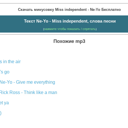
Скачать минусовку Miss independent - Ne-Yo Бесплатно
Текст Ne-Yo - Miss independent, слова песни
нажмите чтобы показать / спрятать
(
)
Похожие mp3
 in the air
's go
, Ne-Yo - Give me everything
Rick Ross - Think like a man
et ya
)