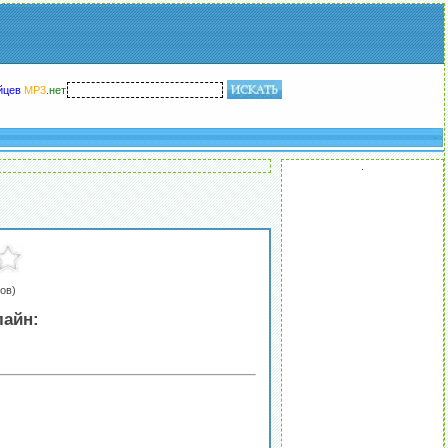
йцев
MP3
.
нет
.
ов)
лайн: