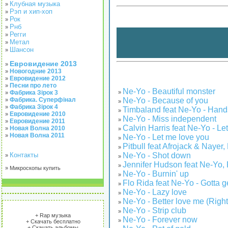
Клубная музыка
»
Рэп и хип-хоп
»
Рок
»
Рнб
»
Регги
»
Метал
»
Шансон
»
Евровидение 2013
»
Новогодние 2013
»
Евровидение 2012
»
Песни про лето
»
Ne-Yo - Beautiful monster
»
Фабрика Зірок 3
»
Ne-Yo - Because of you
Фабрика. Суперфінал
»
»
Фабрика Зірок 4
»
Timbaland feat Ne-Yo - Hands
»
Евровидение 2010
»
Ne-Yo - Miss independent
»
Евровидение 2011
»
Calvin Harris feat Ne-Yo - Let
Новая Волна 2010
»
»
Новая Волна 2011
»
Ne-Yo - Let me love you
»
Pitbull feat Afrojack & Nayer
»
Ne-Yo - Shot down
Контакты
»
»
Jennifer Hudson feat Ne-Yo, 
»
» Микроскопы купить
Ne-Yo - Burnin' up
»
Flo Rida feat Ne-Yo - Gotta g
»
Ne-Yo - Lazy love
»
Ne-Yo - Better love me (Right
»
Ne-Yo - Strip club
»
+ Rap музыка
Ne-Yo - Forever now
»
+ Скачать бесплатно
+ Скачать альбомы