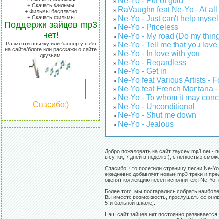
Ne-Yo - Pot of gold
»
+ Скачать Фильмы
RaVaughn feat Ne-Yo - At all
»
+ Фильмы бесплатно
Ne-Yo - Just can't help mysel
+ Скачать фильмы
»
Поддержи зайцев mp3
Ne-Yo - Priceless
»
нет!
Ne-Yo - My road (Do my thing
»
Ne-Yo - Tell me that you love 
Размести ссылку или баннер у себя
»
на сайте/блоге или расскажи о сайте
Ne-Yo - In love with you
»
друзьям.
Ne-Yo - Regardless
»
Ne-Yo - Get in
»
Ne-Yo feat Various Artists - 
»
Ne-Yo feat French Montana -
»
Ne-Yo - To whom it may conc
»
Спасибо:)
Ne-Yo - Unconditional
»
Ne-Yo - Shut me down
»
Ne-Yo - Jealous
»
Добро пожаловать на сайт zaycev mp3 net - 
в сутки, 7 дней в неделю!), с легкостью см
Спасибо, что посетили страницу песни Ne-Yo
ежедневно добавляет новые mp3 треки и пред
оценят коллекцию песен исполнителя Ne-Yo,
Более того, мы постарались собрать наиболе
Вы имеете возможность, прослушать ее онлвй
5ти бальной шкале).
Наш сайт зайцев нет постоянно развивается 