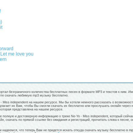
f
)
it
Forward
 Let me love you
ern
портал безграничного количества бесплатных песен в формате MP3 и текстов к ним. Им
ожете скачать любимую mp3 музыку бесплатно.
 - Miss independent на нашем ресурсе. Мы бы хотели немного рассказать о возможно
лагает их Вам, чтобы Вы смогли скачать их бесплатно или прослушать онлайн через н
 которая представлена на нашем ресурсе.
е полную и достоверную информацию о треке Ne-Yo - Miss independent, который сейча
н, скачать по прямой ссылке без ожидания и регистраций, прочитать слова к песне, о
и надеемся, что теперь Вам не придется искать откуда скачать музыку бесплатно в m