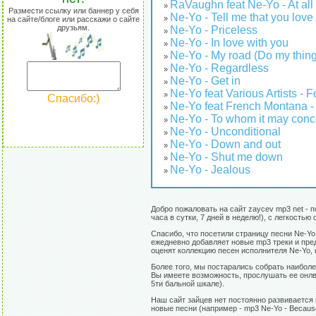
RaVaughn feat Ne-Yo - At all
»
Размести ссылку или баннер у себя
Ne-Yo - Tell me that you love 
»
на сайте/блоге или расскажи о сайте
друзьям.
Ne-Yo - Priceless
»
Ne-Yo - In love with you
»
Ne-Yo - My road (Do my thing
»
Ne-Yo - Regardless
»
Ne-Yo - Get in
»
Ne-Yo feat Various Artists - 
»
Спасибо:)
Ne-Yo feat French Montana -
»
Ne-Yo - To whom it may conc
»
Ne-Yo - Unconditional
»
Ne-Yo - Down and out
»
Ne-Yo - Shut me down
»
Ne-Yo - Jealous
»
Добро пожаловать на сайт zaycev mp3 net - 
часа в сутки, 7 дней в неделю!), с легкост
Спасибо, что посетили страницу песни Ne-Y
ежедневно добавляет новые mp3 треки и пред
оценят коллекцию песен исполнителя Ne-Yo,
Более того, мы постарались собрать наиболе
Вы имеете возможность, прослушать ее онлвй
5ти бальной шкале).
Наш сайт зайцев нет постоянно развивается 
новые песни (например - mp3 Ne-Yo - Because