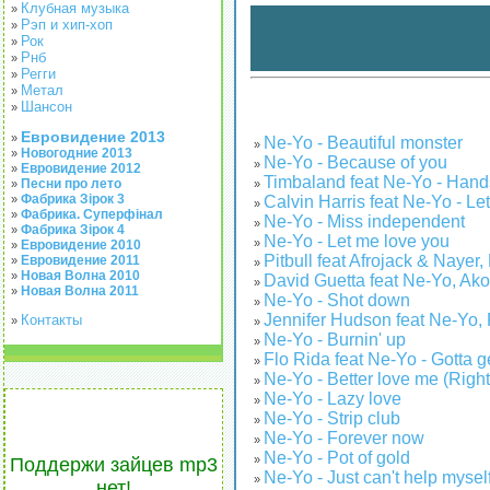
Клубная музыка
»
Рэп и хип-хоп
»
Рок
»
Рнб
»
Регги
»
Метал
»
Шансон
»
Евровидение 2013
»
Ne-Yo - Beautiful monster
»
Новогодние 2013
»
Ne-Yo - Because of you
»
Евровидение 2012
»
Timbaland feat Ne-Yo - Hands
Песни про лето
»
»
Фабрика Зірок 3
Calvin Harris feat Ne-Yo - Let
»
»
Фабрика. Суперфінал
»
Ne-Yo - Miss independent
»
Фабрика Зірок 4
»
Ne-Yo - Let me love you
»
Евровидение 2010
»
Pitbull feat Afrojack & Nayer
Евровидение 2011
»
»
Новая Волна 2010
»
David Guetta feat Ne-Yo, Ako
»
Новая Волна 2011
»
Ne-Yo - Shot down
»
Jennifer Hudson feat Ne-Yo, 
Контакты
»
»
Ne-Yo - Burnin' up
»
Flo Rida feat Ne-Yo - Gotta g
»
Ne-Yo - Better love me (Right
»
Ne-Yo - Lazy love
»
Ne-Yo - Strip club
»
Ne-Yo - Forever now
»
Ne-Yo - Pot of gold
»
Поддержи зайцев mp3
Ne-Yo - Just can't help mysel
»
нет!