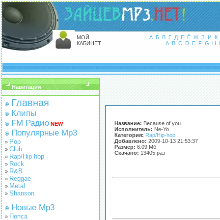
МОЙ
А
Б
В
Г
Д
Е
Ё
Ж
З
И
К
КАБИНЕТ
A
B
C
D
E
F
G
H
Навигация
Главная
Клипы
FM Радио
Название:
Because of you
NEW
Исполнитель:
Ne-Yo
Популярные Mp3
Категория:
Rap/Hip-hop
Pop
Добавлено:
2009-10-13 21:53:37
»
Размер:
6.09 Мб
Club
»
Скачано:
13405 раз
Rap/Hip-hop
»
Rock
»
R&B
»
Reggae
»
Metal
»
Shanson
»
Новые Mp3
Попса
»