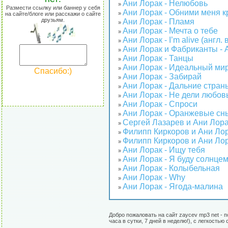
Ани Лорак - Нелюбовь
»
Размести ссылку или баннер у себя
Ани Лорак - Обними меня к
»
на сайте/блоге или расскажи о сайте
друзьям.
Ани Лорак - Пламя
»
Ани Лорак - Мечта о тебе
»
Ани Лорак - I’m alive (англ.
»
Ани Лорак и Фабриканты - 
»
Ани Лорак - Танцы
»
Ани Лорак - Идеальный ми
»
Спасибо:)
Ани Лорак - Забирай
»
Ани Лорак - Дальние стран
»
Ани Лорак - Не дели любов
»
Ани Лорак - Спроси
»
Ани Лорак - Оранжевые сн
»
Сергей Лазарев и Ани Лора
»
Филипп Киркоров и Ани Лор
»
Филипп Киркоров и Ани Лор
»
Ани Лорак - Ищу тебя
»
Ани Лорак - Я буду солнце
»
Ани Лорак - Колыбельная
»
Ани Лорак - Why
»
Ани Лорак - Ягода-малина
»
Добро пожаловать на сайт zaycev mp3 net - 
часа в сутки, 7 дней в неделю!), с легкост