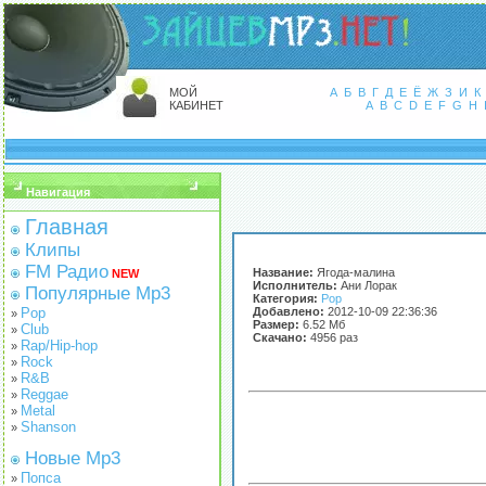
МОЙ
А
Б
В
Г
Д
Е
Ё
Ж
З
И
К
КАБИНЕТ
A
B
C
D
E
F
G
H
Навигация
Главная
Клипы
FM Радио
Название:
Ягода-малина
NEW
Исполнитель:
Ани Лорак
Популярные Mp3
Категория:
Pop
Pop
Добавлено:
2012-10-09 22:36:36
»
Размер:
6.52 Мб
Club
»
Скачано:
4956 раз
Rap/Hip-hop
»
Rock
»
R&B
»
Reggae
»
Metal
»
Shanson
»
Новые Mp3
Попса
»