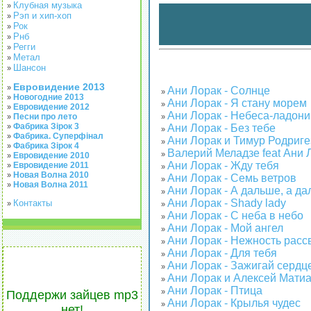
Клубная музыка
»
Рэп и хип-хоп
»
Рок
»
Рнб
»
Регги
»
Метал
»
Шансон
»
Евровидение 2013
»
Ани Лорак - Солнце
»
Новогодние 2013
»
Ани Лорак - Я стану морем
»
Евровидение 2012
»
Ани Лорак - Небеса-ладони
Песни про лето
»
»
Фабрика Зірок 3
Ани Лорак - Без тебе
»
»
Фабрика. Суперфінал
»
Ани Лорак и Тимур Родриге
»
Фабрика Зірок 4
»
Валерий Меладзе feat Ани 
»
Евровидение 2010
»
Ани Лорак - Жду тебя
Евровидение 2011
»
»
Новая Волна 2010
»
Ани Лорак - Семь ветров
»
Новая Волна 2011
»
Ани Лорак - А дальше, а дал
»
Ани Лорак - Shady lady
Контакты
»
»
Ани Лорак - C неба в небо
»
Ани Лорак - Мой ангел
»
Ани Лорак - Нежность расс
»
Ани Лорак - Для тебя
»
Ани Лорак - Зажигай сердц
»
Ани Лорак и Алексей Матиа
»
Ани Лорак - Птица
»
Поддержи зайцев mp3
Ани Лорак - Крылья чудес
»
нет!