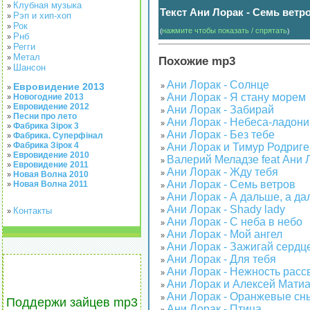
Клубная музыка
»
Текст Ани Лорак - Семь ветр
Рэп и хип-хоп
»
Рок
»
нажмите чтобы показать / спрятать
(
)
Рнб
»
Регги
»
Метал
»
Похожие mp3
Шансон
»
Ани Лорак - Солнце
Евровидение 2013
»
»
Ани Лорак - Я стану морем
Новогодние 2013
»
»
Евровидение 2012
»
Ани Лорак - Забирай
»
Песни про лето
»
Ани Лорак - Небеса-ладони
»
Фабрика Зірок 3
»
Ани Лорак - Без тебе
Фабрика. Суперфінал
»
»
Фабрика Зірок 4
»
Ани Лорак и Тимур Родриге
»
Евровидение 2010
»
Валерий Меладзе feat Ани 
»
Евровидение 2011
»
Ани Лорак - Жду тебя
»
Новая Волна 2010
»
Ани Лорак - Семь ветров
Новая Волна 2011
»
»
Ани Лорак - А дальше, а дал
»
Ани Лорак - Shady lady
Контакты
»
»
Ани Лорак - C неба в небо
»
Ани Лорак - Мой ангел
»
Ани Лорак - Зажигай сердц
»
Ани Лорак - Для тебя
»
Ани Лорак - Нежность расс
»
Ани Лорак и Алексей Матиа
»
Ани Лорак - Оранжевые сн
»
Поддержи зайцев mp3
Ани Лорак - Птица