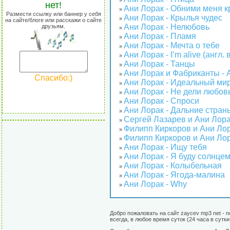
»
нет!
Ани Лорак - Обними меня к
»
Размести ссылку или баннер у себя
Ани Лорак - Крылья чудес
»
на сайте/блоге или расскажи о сайте
Ани Лорак - Нелюбовь
друзьям.
»
Ани Лорак - Пламя
»
Ани Лорак - Мечта о тебе
»
Ани Лорак - I’m alive (англ.
»
Ани Лорак - Танцы
»
Ани Лорак и Фабриканты - 
»
Спасибо:)
Ани Лорак - Идеальный ми
»
Ани Лорак - Не дели любов
»
Ани Лорак - Спроси
»
Ани Лорак - Дальние стран
»
Сергей Лазарев и Ани Лора
»
Филипп Киркоров и Ани Лор
»
Филипп Киркоров и Ани Лор
»
Ани Лорак - Ищу тебя
»
Ани Лорак - Я буду солнце
»
Ани Лорак - Колыбельная
»
Ани Лорак - Ягода-малина
»
Ани Лорак - Why
»
Добро пожаловать на сайт zaycev mp3 net - 
всегда, в любое время суток (24 часа в сутк