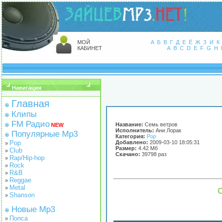
МОЙ
А
Б
В
Г
Д
Е
Ё
Ж
З
И
К
КАБИНЕТ
A
B
C
D
E
F
G
H
Навигация
Главная
Клипы
FM Радио
Название:
Семь ветров
NEW
Исполнитель:
Ани Лорак
Популярные Mp3
Категория:
Pop
Pop
Добавлено:
2009-03-10 18:05:31
»
Размер:
4.42 Мб
Club
»
Скачано:
39798 раз
Rap/Hip-hop
»
Rock
»
R&B
»
Reggae
»
Metal
»
С
Shanson
»
Новые Mp3
Попса
»