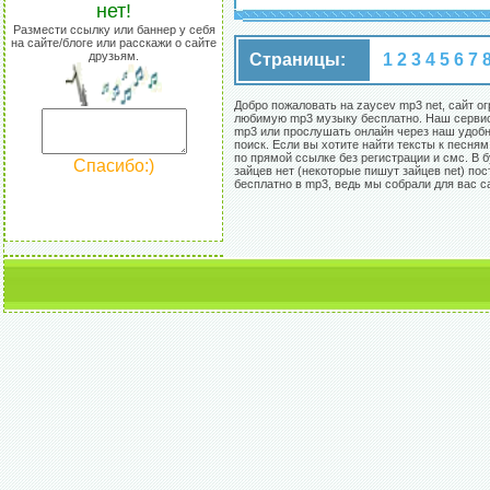
нет!
Размести ссылку или баннер у себя
на сайте/блоге или расскажи о сайте
друзьям.
Страницы:
1
2
3
4
5
6
7
Добро пожаловать на zaycev mp3 net, сайт о
любимую mp3 музыку бесплатно. Наш сервис 
mp3 или прослушать онлайн через наш удобны
поиск. Если вы хотите найти тексты к песня
по прямой ссылке без регистрации и смс. В
Спасибо:)
зайцев нет (некоторые пишут зайцев net) по
бесплатно в mp3, ведь мы собрали для вас 