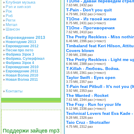
T1One - Давай переведем стре
Клубная музыка
»
7.63 Мб, 2432 раз
Рэп и хип-хоп
»
T-Pain - Don't you quit
Рок
»
4.79 Мб, 2432 раз (+текст)
Рнб
»
T1One - Из твоей жизни
Регги
»
8.75 Мб, 2431 раз (+текст)
Метал
»
T1One - Противоречия
Шансон
»
7.62 Мб, 2410 раз
The Pretty Reckless - Miss nothi
Евровидение 2013
»
6.46 Мб, 2396 раз (+текст)
Новогодние 2013
»
Timbaland feat Keri Hilson, Attit
Евровидение 2012
»
Песни про лето
Covers blown
»
Фабрика Зірок 3
»
7.99 Мб, 2396 раз
Фабрика. Суперфінал
»
The Pretty Reckless - Light me u
Фабрика Зірок 4
»
6.96 Мб, 2388 раз (+текст)
Евровидение 2010
»
T-Killah - Любовь. Война.
Евровидение 2011
»
15.6 Мб, 2361 раз (+текст)
Новая Волна 2010
»
Taylor Swift - Eyes open
Новая Волна 2011
»
3.73 Мб, 2357 раз
T-Pain feat Pitbull - It's not you (I
Контакты
3.92 Мб, 2353 раз
»
The Wanted - Rocket
7.61 Мб, 2344 раз (+текст)
The Fray - Run for your life
9.12 Мб, 2336 раз (+текст)
Technical Lovers feat Eva Kade 
9.28 Мб, 2326 раз
Taio Cruz - Shotcaller
4.75 Мб, 2312 раз
Поддержи зайцев mp3