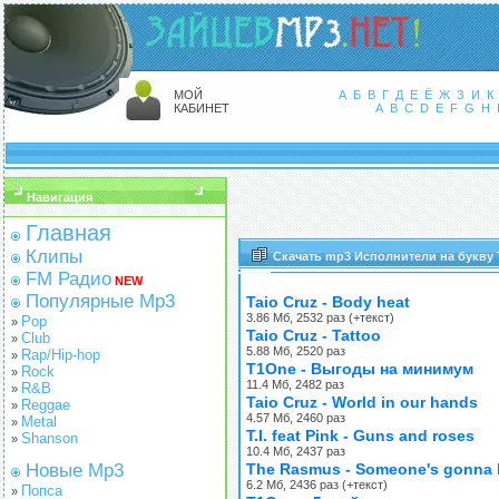
МОЙ
А
Б
В
Г
Д
Е
Ё
Ж
З
И
К
КАБИНЕТ
A
B
C
D
E
F
G
H
Навигация
Главная
Клипы
Скачать mp3 Исполнители на букву 
FM Радио
NEW
Популярные Mp3
Taio Cruz - Body heat
3.86 Мб, 2532 раз (+текст)
Pop
»
Taio Cruz - Tattoo
Club
»
5.88 Мб, 2520 раз
Rap/Hip-hop
»
T1One - Выгоды на минимум
Rock
»
11.4 Мб, 2482 раз
R&B
»
Taio Cruz - World in our hands
Reggae
»
4.57 Мб, 2460 раз
Metal
»
T.I. feat Pink - Guns and roses
Shanson
»
10.4 Мб, 2437 раз
Новые Mp3
The Rasmus - Someone's gonna l
6.2 Мб, 2436 раз (+текст)
Попса
»