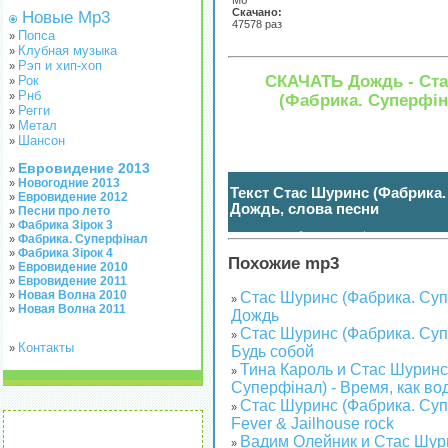
Мб
Скачано:
Новые Mp3
47578 раз
Попса
»
Клубная музыка
»
Рэп и хип-хоп
»
СКАЧАТЬ Дождь - Ст
Рок
»
Рнб
»
(Фабрика. Суперфін
Регги
»
Метал
»
Шансон
»
Евровидение 2013
»
Новогодние 2013
»
Текст Стас Шуринс (Фабрика.
Евровидение 2012
»
Дождь, слова песни
Песни про лето
»
Фабрика Зірок 3
»
нажмите чтобы показать / спрятать
(
)
Фабрика. Суперфінал
»
Фабрика Зірок 4
»
Похожие mp3
Евровидение 2010
»
Евровидение 2011
»
Новая Волна 2010
»
Стас Шуринс (Фабрика. Суп
»
Новая Волна 2011
»
Дождь
Стас Шуринс (Фабрика. Суп
»
Контакты
»
Будь собой
Тина Кароль и Стас Шуринс
»
Суперфінал) - Время, как во
Стас Шуринс (Фабрика. Суп
»
Fever & Jailhouse rock
Вадим Олейник и Стас Шур
»