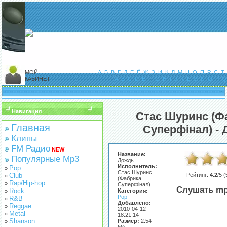
МОЙ
А
Б
В
Г
Д
Е
Ё
Ж
З
И
К
Л
М
Н
О
П
Р
С
Т
КАБИНЕТ
A
B
C
D
E
F
G
H
I
J
K
L
M
N
O
P
Q
Навигация
Стас Шуринс (Ф
Главная
Суперфінал) -
Клипы
FM Радио
NEW
Название:
Популярные Mp3
Дождь
Исполнитель:
Pop
»
Стас Шуринс
Club
Рейтинг:
4.2
/5 (
»
(Фабрика.
Rap/Hip-hop
»
Суперфінал)
Слушать mp
Rock
Категория:
»
Pop
R&B
»
Добавлено:
Reggae
»
2010-04-12
Metal
»
18:21:14
Shanson
Размер:
2.54
»