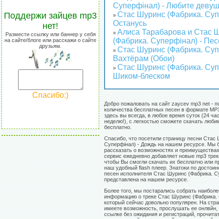
Суперфінал) - Любите деву
Стас Шуринс (Фабрика. Суп
Поддержи зайцев mp3
»
Останусь
нет!
Алиса Тарабарова и Стас 
»
Размести ссылку или баннер у себя
(Фабрика. Суперфінал) - Пе
на сайте/блоге или расскажи о сайте
друзьям.
Стас Шуринс (Фабрика. Суп
»
Вахтёрам (Обои)
Стас Шуринс (Фабрика. Суп
»
Шиком-блеском
Спасибо:)
Добро пожаловать на сайт zaycev mp3 net - п
количества бесплатных песен в формате MP3
здесь вы всегда, в любое время суток (24 час
неделю!), с легкостью сможете скачать люб
бесплатно.
Спасибо, что посетили страницу песни Стас 
Суперфінал) - Дождь на нашем ресурсе. Мы 
рассказать о возможностях и преимуществах
сервис ежедневно добавляет новые mp3 треки
чтобы Вы смогли скачать их бесплатно или 
наш удобный flash плеер. Знатоки по достои
песен исполнителя Стас Шуринс (Фабрика. С
представлена на нашем ресурсе.
Более того, мы постарались собрать наибол
информацию о треке Стас Шуринс (Фабрика. 
который сейчас довольно популярен. На стр
имеете возможность, прослушать ее онлвйн,
ссылке без ожидания и регистраций, прочитат