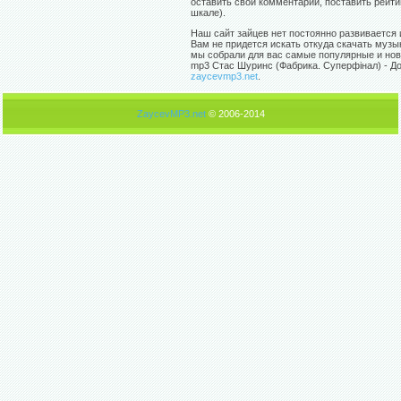
оставить свой комментарий, поставить рейти
шкале).
Наш сайт зайцев нет постоянно развивается 
Вам не придется искать откуда скачать музы
мы собрали для вас самые популярные и нов
mp3 Стас Шуринс (Фабрика. Суперфінал) - До
zaycevmp3.net
.
ZaycevMP3.net
© 2006-2014