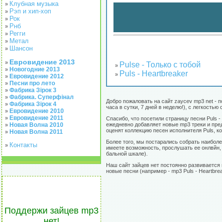
Клубная музыка
»
Рэп и хип-хоп
»
Рок
»
Рнб
»
Регги
»
Метал
»
Шансон
»
Евровидение 2013
»
Pulse - Только с тобой
»
Новогодние 2013
»
Puls - Heartbreaker
»
Евровидение 2012
»
Песни про лето
»
Фабрика Зірок 3
»
Фабрика. Суперфінал
»
Добро пожаловать на сайт zaycev mp3 net - 
Фабрика Зірок 4
»
часа в сутки, 7 дней в неделю!), с легкост
Евровидение 2010
»
Евровидение 2011
»
Спасибо, что посетили страницу песни Puls 
Новая Волна 2010
ежедневно добавляет новые mp3 треки и пред
»
оценят коллекцию песен исполнителя Puls, к
Новая Волна 2011
»
Более того, мы постарались собрать наиболе
Контакты
»
имеете возможность, прослушать ее онлвйн, 
бальной шкале).
Наш сайт зайцев нет постоянно развивается 
новые песни (например - mp3 Puls - Heartbre
Поддержи зайцев mp3
нет!