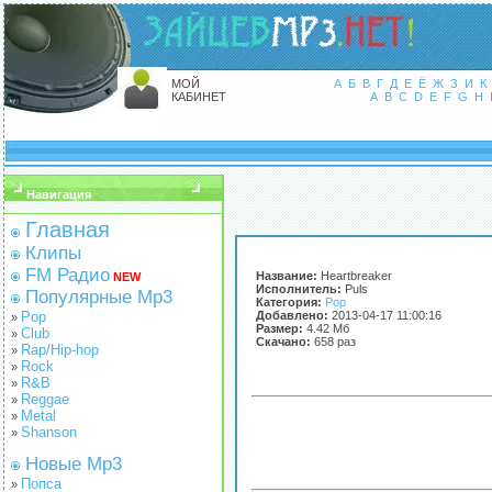
МОЙ
А
Б
В
Г
Д
Е
Ё
Ж
З
И
К
КАБИНЕТ
A
B
C
D
E
F
G
H
Навигация
Главная
Клипы
FM Радио
Название:
Heartbreaker
NEW
Исполнитель:
Puls
Популярные Mp3
Категория:
Pop
Pop
Добавлено:
2013-04-17 11:00:16
»
Размер:
4.42 Мб
Club
»
Скачано:
658 раз
Rap/Hip-hop
»
Rock
»
R&B
»
Reggae
»
Metal
»
Shanson
»
Новые Mp3
Попса
»