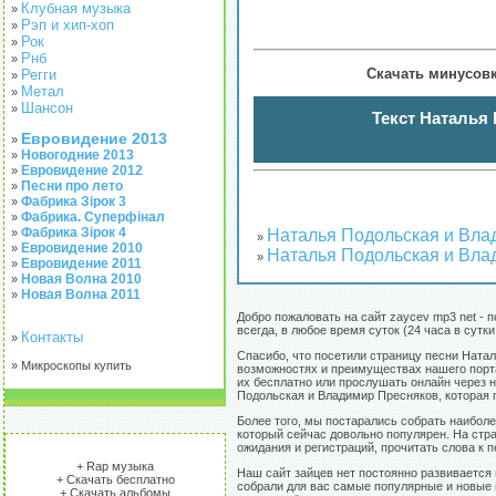
Клубная музыка
»
Рэп и хип-хоп
»
Рок
»
Рнб
»
Скачать минусовк
Регги
»
Метал
»
Шансон
»
Текст Наталья
Евровидение 2013
»
Новогодние 2013
»
Евровидение 2012
»
Песни про лето
»
Фабрика Зірок 3
»
Фабрика. Суперфінал
»
Фабрика Зірок 4
Наталья Подольская и Вла
»
»
Евровидение 2010
»
Наталья Подольская и Вла
»
Евровидение 2011
»
Новая Волна 2010
»
Новая Волна 2011
»
Добро пожаловать на сайт zaycev mp3 net - 
всегда, в любое время суток (24 часа в сутк
Контакты
»
Спасибо, что посетили страницу песни Ната
» Микроскопы купить
возможностях и преимуществах нашего порта
их бесплатно или прослушать онлайн через н
Подольская и Владимир Пресняков, которая 
Более того, мы постарались собрать наибол
который сейчас довольно популярен. На стр
ожидания и регистраций, прочитать слова к п
+ Rap музыка
Наш сайт зайцев нет постоянно развивается 
+ Скачать бесплатно
собрали для вас самые популярные и новые 
+ Скачать альбомы