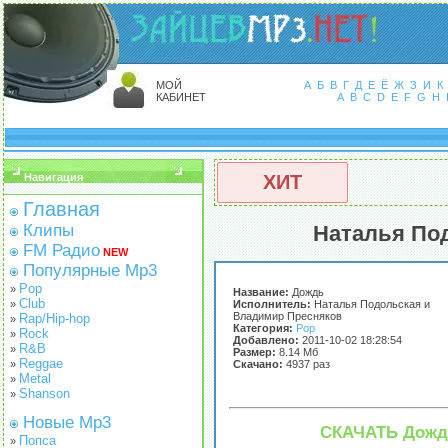
МОЙ
А
Б
В
Г
Д
Е
Ё
Ж
З
И
К
КАБИНЕТ
A
B
C
D
E
F
G
H
Навигация
ХИТ
Главная
Наталья По
Клипы
FM Радио
NEW
Популярные Mp3
Pop
»
Название:
Дождь
Club
»
Исполнитель:
Наталья Подольская и
Владимир Пресняков
Rap/Hip-hop
»
Категория:
Pop
Rock
»
Добавлено:
2011-10-02 18:28:54
R&B
»
Размер:
8.14 Мб
Reggae
»
Скачано:
4937 раз
Metal
»
Shanson
»
Новые Mp3
СКАЧАТЬ Дождь
Попса
»