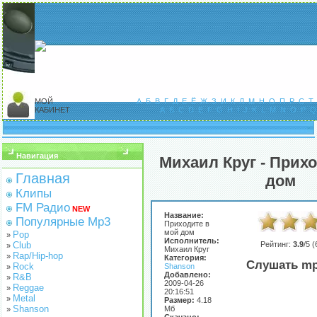
МОЙ
А
Б
В
Г
Д
Е
Ё
Ж
З
И
К
Л
М
Н
О
П
Р
С
Т
КАБИНЕТ
A
B
C
D
E
F
G
H
I
J
K
L
M
N
O
P
Q
Навигация
Михаил Круг - Прих
Главная
дом
Клипы
FM Радио
NEW
Название:
Популярные Mp3
Приходите в
мой дом
Pop
»
Исполнитель:
Club
Рейтинг:
3.9
/5 (
»
Михаил Круг
Rap/Hip-hop
»
Категория:
Слушать mp
Rock
Shanson
»
Добавлено:
R&B
»
2009-04-26
Reggae
»
20:16:51
Metal
»
Размер:
4.18
Shanson
Мб
»