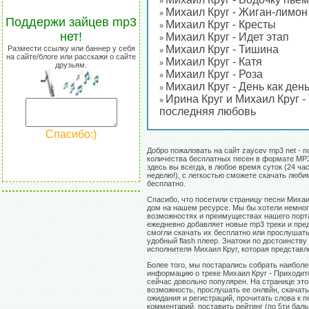
»
Михаил Круг - Жиган-лимон
»
Поддержи зайцев mp3
Михаил Круг - Кресты
»
нет!
Михаил Круг - Идет этап
»
Михаил Круг - Тишина
Размести ссылку или баннер у себя
»
на сайте/блоге или расскажи о сайте
Михаил Круг - Катя
»
друзьям.
Михаил Круг - Роза
»
Михаил Круг - День как ден
»
Ирина Круг и Михаил Круг -
»
последняя любовь
Спасибо:)
Добро пожаловать на сайт zaycev mp3 net - п
количества бесплатных песен в формате MP3
здесь вы всегда, в любое время суток (24 час
неделю!), с легкостью сможете скачать люб
бесплатно.
Спасибо, что посетили страницу песни Михаи
дом на нашем ресурсе. Мы бы хотели немног
возможностях и преимуществах нашего порт
ежедневно добавляет новые mp3 треки и пре
смогли скачать их бесплатно или прослушат
удобный flash плеер. Знатоки по достоинству
исполнителя Михаил Круг, которая представл
Более того, мы постарались собрать наибол
информацию о треке Михаил Круг - Приходит
сейчас довольно популярен. На странице эт
возможность, прослушать ее онлвйн, скачать
ожидания и регистраций, прочитать слова к п
комментарий, поставить рейтинг (по 5ти баль