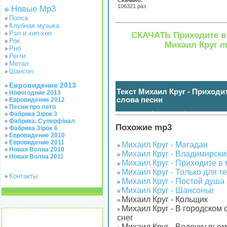
Скачано:
106321 раз
Новые Mp3
Попса
»
Клубная музыка
»
Рэп и хип-хоп
СКАЧАТЬ Приходите в
»
Рок
»
Михаил Круг 
Рнб
»
Регги
»
Метал
»
Шансон
»
Евровидение 2013
»
Текст Михаил Круг - Приходи
Новогодние 2013
»
слова песни
Евровидение 2012
»
Песни про лето
»
нажмите чтобы показать / спрятать
(
)
Фабрика Зірок 3
»
Фабрика. Суперфінал
»
Похожие mp3
Фабрика Зірок 4
»
Евровидение 2010
»
Евровидение 2011
»
Михаил Круг - Магадан
»
Новая Волна 2010
»
Михаил Круг - Владимирски
»
Новая Волна 2011
»
Михаил Круг - Приходите в
»
Михаил Круг - Только для т
»
Контакты
»
Михаил Круг - Постой душа
»
Михаил Круг - Шансонье
»
Михаил Круг - Кольщик
»
Михаил Круг - В городском 
»
снег
Михаил Круг - Водочку пьем