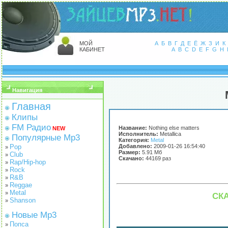
МОЙ
А
Б
В
Г
Д
Е
Ё
Ж
З
И
К
КАБИНЕТ
A
B
C
D
E
F
G
H
Навигация
Главная
Клипы
FM Радио
Название:
Nothing else matters
NEW
Исполнитель:
Metallica
Популярные Mp3
Категория:
Metal
Pop
Добавлено:
2009-01-26 16:54:40
»
Размер:
5.91 Мб
Club
»
Скачано:
44169 раз
Rap/Hip-hop
»
Rock
»
R&B
»
Reggae
»
Metal
»
СКА
Shanson
»
Новые Mp3
Попса
»