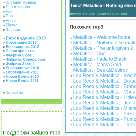
Клубная музыка
»
Текст Metallica - Nothing else
Рэп и хип-хоп
»
Рок
»
нажмите чтобы показать / спрятать
(
)
Рнб
»
Регги
»
Метал
»
Похожие mp3
Шансон
»
Metallica - Welcome home
Евровидение 2013
»
»
Metallica - Nothing else matt
Новогодние 2013
»
»
Евровидение 2012
»
Metallica - The unforgiven 2
»
Песни про лето
»
Metallica - One
»
Фабрика Зірок 3
»
Metallica - Fade to Black
Фабрика. Суперфінал
»
»
Фабрика Зірок 4
»
Metallica - Mama Said
»
Евровидение 2010
»
Metallica - Seek&Destroy
»
Евровидение 2011
»
Lou Reed & Metallica - Iced
»
Новая Волна 2010
»
Lou Reed & Metallica - Drag
Новая Волна 2011
»
»
Lou Reed & Metallica - Bran
»
Lou Reed & Metallica - Chea
Контакты
»
»
Lou Reed & Metallica - Little
»
Lou Reed & Metallica - Junio
»
Lou Reed & Metallica - Mistr
»
Lou Reed & Metallica - Frustr
»
Lou Reed & Metallica - Pump
»
Lou Reed & Metallica - The 
»
Поддержи зайцев mp3