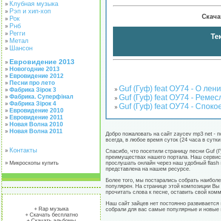
Клубная музыка
»
Рэп и хип-хоп
»
Скача
Рок
»
Рнб
»
Регги
»
Те
Метал
»
Шансон
»
Евровидение 2013
»
Новогодние 2013
»
Евровидение 2012
»
Песни про лето
»
Guf (Гуф) feat ОУ74 - О лени
»
Фабрика Зірок 3
»
Guf (Гуф) feat ОУ74 - Ремес
Фабрика. Суперфінал
»
»
Фабрика Зірок 4
»
Guf (Гуф) feat ОУ74 - Споко
»
Евровидение 2010
»
Евровидение 2011
»
Новая Волна 2010
»
Новая Волна 2011
»
Добро пожаловать на сайт zaycev mp3 net - 
всегда, в любое время суток (24 часа в сутк
Контакты
»
Спасибо, что посетили страницу песни Guf (
преимуществах нашего портала. Наш сервис 
» Микроскопы купить
прослушать онлайн через наш удобный flash 
представлена на нашем ресурсе.
Более того, мы постарались собрать наиболе
популярен. На странице этой композиции Вы 
прочитать слова к песне, оставить свой комм
Наш сайт зайцев нет постоянно развивается 
+ Rap музыка
собрали для вас самые популярные и новые п
+ Скачать бесплатно
+ Скачать альбомы