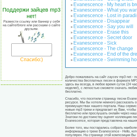
Evanescence - My heart is b
»
Поддержи зайцев mp3
Evanescence - What you wan
»
Evanescence - Lost in parad
нет!
»
Evanescence - Disappear
Размести ссылку или баннер у себя
»
на сайте/блоге или расскажи о сайте
Evanescence - Say you will
»
друзьям.
Evanescence - Erase this
»
Evanescence - Secret door
»
Evanescence - Sick
»
Evanescence - The change
»
Evanescence - End of the dr
»
Спасибо:)
Evanescence - Swimming h
»
Добро пожаловать на сайт zaycev mp3 net - п
количества бесплатных песен в формате MP3
здесь вы всегда, в любое время суток (24 час
неделю!), с легкостью сможете скачать люб
бесплатно.
Спасибо, что посетили страницу песни Evane
ресурсе. Мы бы хотели немного рассказать 
преимуществах нашего портала. Наш сервис
новые mp3 треки и предлагает их Вам, чтобы
бесплатно или прослушать онлайн через наш 
Знатоки по достоинству оценят коллекцию п
Evanescence, которая представлена на наше
Более того, мы постарались собрать наибол
информацию о треке Evanescence - Hello, ко
популярен. На странице этой композиции Вы