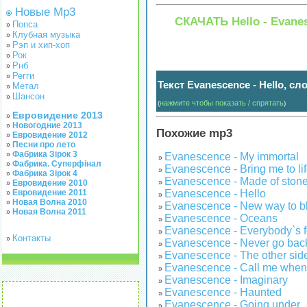
Новые Mp3
СКАЧАТЬ Hello - Evane
Попса
»
Клубная музыка
»
Рэп и хип-хоп
»
Рок
»
Рнб
»
Регги
»
Текст Evanescence - Hello, сл
Метал
»
Шансон
»
нажмите чтобы показать / спрятать
(
)
Евровидение 2013
»
Новогодние 2013
»
Похожие mp3
Евровидение 2012
»
Песни про лето
»
Фабрика Зірок 3
»
Evanescence - My immortal
»
Фабрика. Суперфінал
»
Evanescence - Bring me to li
»
Фабрика Зірок 4
»
Evanescence - Made of ston
Евровидение 2010
»
»
Евровидение 2011
Evanescence - Hello
»
»
Новая Волна 2010
»
Evanescence - New way to b
»
Новая Волна 2011
»
Evanescence - Oceans
»
Evanescence - Everybody`s f
»
Контакты
»
Evanescence - Never go bac
»
Evanescence - The other sid
»
Evanescence - Call me when
»
Evanescence - Imaginary
»
Evanescence - Haunted
»
Evanescence - Going under
»