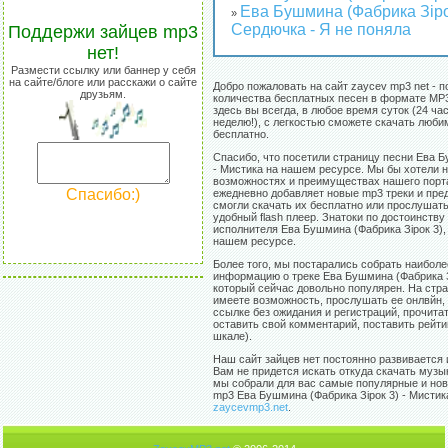
Ева Бушмина (Фабрика Зіро
»
Сердючка - Я не поняла
Поддержи зайцев mp3
нет!
Размести ссылку или баннер у себя
на сайте/блоге или расскажи о сайте
Добро пожаловать на сайт zaycev mp3 net - п
друзьям.
количества бесплатных песен в формате MP3
здесь вы всегда, в любое время суток (24 час
неделю!), с легкостью сможете скачать люб
бесплатно.
Спасибо, что посетили страницу песни Ева Б
- Мистика на нашем ресурсе. Мы бы хотели н
возможностях и преимуществах нашего порт
Спасибо:)
ежедневно добавляет новые mp3 треки и пре
смогли скачать их бесплатно или прослушат
удобный flash плеер. Знатоки по достоинству
исполнителя Ева Бушмина (Фабрика Зірок 3),
нашем ресурсе.
Более того, мы постарались собрать наибол
информацию о треке Ева Бушмина (Фабрика Зі
который сейчас довольно популярен. На стр
имеете возможность, прослушать ее онлвйн,
ссылке без ожидания и регистраций, прочитат
оставить свой комментарий, поставить рейти
шкале).
Наш сайт зайцев нет постоянно развивается 
Вам не придется искать откуда скачать музы
мы собрали для вас самые популярные и нов
mp3 Ева Бушмина (Фабрика Зірок 3) - Мистика
zaycevmp3.net
.