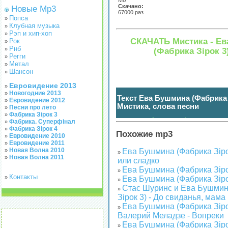
Мб
Скачано:
Новые Mp3
67000 раз
Попса
»
Клубная музыка
»
Рэп и хип-хоп
»
СКАЧАТЬ Мистика - Е
Рок
»
Рнб
»
(Фабрика Зірок 3
Регги
»
Метал
»
Шансон
»
Евровидение 2013
»
Новогодние 2013
»
Текст Ева Бушмина (Фабрика З
Евровидение 2012
»
Мистика, слова песни
Песни про лето
»
Фабрика Зірок 3
»
нажмите чтобы показать / спрятать
(
)
Фабрика. Суперфінал
»
Фабрика Зірок 4
»
Похожие mp3
Евровидение 2010
»
Евровидение 2011
»
Новая Волна 2010
»
Ева Бушмина (Фабрика Зіро
»
Новая Волна 2011
»
или сладко
Ева Бушмина (Фабрика Зірок
»
Контакты
»
Ева Бушмина (Фабрика Зірок
»
Стас Шуринс и Ева Бушмин
»
Зірок 3) - До свиданья, мама
Ева Бушмина (Фабрика Зіро
»
Валерий Меладзе - Вопреки
Ева Бушмина (Фабрика Зірок
»