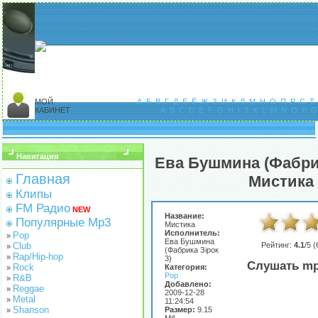
МОЙ
А
Б
В
Г
Д
Е
Ё
Ж
З
И
К
Л
М
Н
О
П
Р
С
Т
КАБИНЕТ
A
B
C
D
E
F
G
H
I
J
K
L
M
N
O
P
Q
Навигация
Ева Бушмина (Фабрика
Главная
Мистика
Клипы
FM Радио
NEW
Название:
Популярные Mp3
Мистика
Исполнитель:
Pop
»
Ева Бушмина
Club
Рейтинг:
4.1
/5 (
»
(Фабрика Зірок
Rap/Hip-hop
»
3)
Слушать mp
Rock
Категория:
»
Pop
R&B
»
Добавлено:
Reggae
»
2009-12-28
Metal
»
11:24:54
Shanson
Размер:
9.15
»