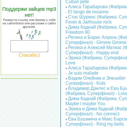
Cuban pete
Алиса Тарабарова (Фабрик
»
Поддержи зайцев mp3
- El tango de roxanne
нет!
Стас Шуринс (Фабрика. Суп
»
Размести ссылку или баннер у себя
Fever & Jailhouse rock
на сайте/блоге или расскажи о сайте
Дима Каднай (Фабрика. Суп
друзьям.
»
Freedom 90
Регина и Борис Апрель (Фа
»
Суперфінал) - Gimme Gimm
Регина и Алексей Матиас (
»
Суперфінал) - Happy end
Спасибо:)
Эрика (Фабрика. Суперфінал)
»
Love
Алиса Тарабарова (Фабрик
»
- Je suis malade
Вадим Олейник и Элизабет 
»
Суперфінал) - Kids
Владимир Дантес и Ева Б
»
(Фабрика. Суперфінал) - Lov
Дима Каднай (Фабрика. Суп
»
Maybe I maybe You
Эрика и Дима Каднай (Фабр
»
Суперфінал) - No connect
Ева Бушмина и Макс Барски
»
Суперфінал) - Ring my bells