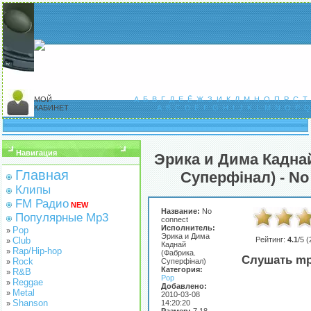
МОЙ
А
Б
В
Г
Д
Е
Ё
Ж
З
И
К
Л
М
Н
О
П
Р
С
Т
КАБИНЕТ
A
B
C
D
E
F
G
H
I
J
K
L
M
N
O
P
Q
Навигация
Эрика и Дима Кадна
Главная
Суперфінал) - No
Клипы
FM Радио
NEW
Название:
No
Популярные Mp3
connect
Исполнитель:
Pop
»
Эрика и Дима
Club
Рейтинг:
4.1
/5 (
»
Каднай
Rap/Hip-hop
»
(Фабрика.
Слушать mp
Rock
Суперфінал)
»
Категория:
R&B
»
Pop
Reggae
»
Добавлено:
Metal
»
2010-03-08
Shanson
14:20:20
»