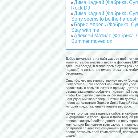
Дима Каднай (Фабрика. Суп
»
Rock DJ
Дима Каднай (Фабрика. Суп
»
Sorry seems to be the hardest
Борис Апрель (Фабрика. Су
»
Stay with me
Алексей Матиас (Фабрика. 
»
Summer moved on
Добро пожаловать на сайт zaycev mp3 net - п
количества бесплатных песен в формате MP3
здесь вы всегда, в любое время суток (24 час
неделю!), с легкостью сможете скачать люб
бесплатно.
Спасибо, что посетили страницу песни Эрика
Суперфінал) - No connect на нашем ресурсе.
рассказать о возможностях и преимуществах
сервис ежедневно добавляет новые mp3 треки
чтобы Вы смогли скачать их бесплатно или 
наш удобный flash плеер. Знатоки по достои
песен исполнителя Эрика и Дима Каднай (Фаб
которая представлена на нашем ресурсе.
Более того, мы постарались собрать наибол
информацию о треке Эрика и Дима Каднай (Ф
connect, который сейчас довольно популярен
композиции Вы имеете возможность, прослуш
по прямой ссылке без ожидания и регистраци
песне, оставить свой комментарий, поставить
шкале).