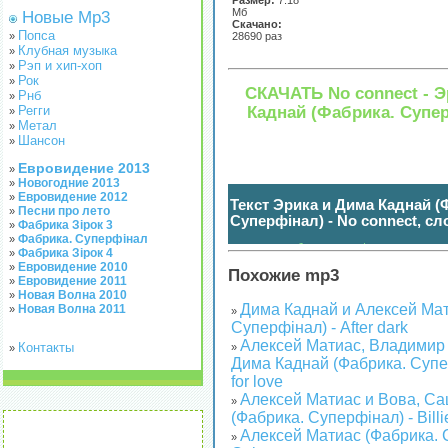
Размер:
7.18
Мб
Новые Mp3
Скачано:
Попса
»
28690 раз
Клубная музыка
»
Рэп и хип-хоп
»
Рок
»
СКАЧАТЬ No connect - Э
Рнб
»
Каднай (Фабрика. Супе
Регги
»
Метал
»
Шансон
»
Евровидение 2013
»
Новогодние 2013
»
Евровидение 2012
»
Текст Эрика и Дима Каднай (
Песни про лето
»
Суперфінал) - No connect, сл
Фабрика Зірок 3
»
Фабрика. Суперфінал
»
нажмите чтобы показать / спрятать
(
)
Фабрика Зірок 4
»
Евровидение 2010
»
Похожие mp3
Евровидение 2011
»
Новая Волна 2010
»
Дима Каднай и Алексей Мат
Новая Волна 2011
»
»
Суперфінал) - After dark
Алексей Матиас, Владимир
Контакты
»
»
Дима Каднай (Фабрика. Супер
for love
Алексей Матиас и Вова, С
»
(Фабрика. Суперфінал) - Billi
Алексей Матиас (Фабрика. 
»