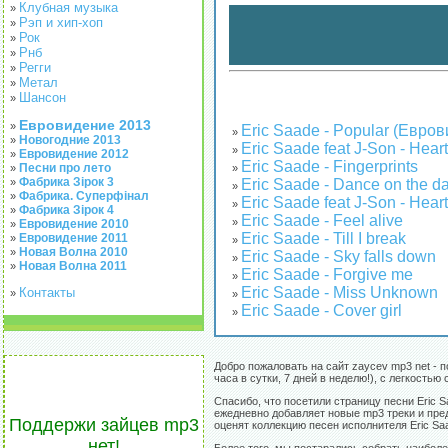
Клубная музыка
»
Рэп и хип-хоп
»
Рок
»
Рнб
»
Регги
»
Метал
»
Шансон
»
Евровидение 2013
»
Eric Saade - Popular (Евро
»
Новогодние 2013
»
Eric Saade feat J-Son - Hearts
»
Евровидение 2012
»
Eric Saade - Fingerprints
Песни про лето
»
»
Фабрика Зірок 3
Eric Saade - Dance on the da
»
»
Фабрика. Суперфінал
»
Eric Saade feat J-Son - Hearts
»
Фабрика Зірок 4
»
Eric Saade - Feel alive
»
Евровидение 2010
»
Eric Saade - Till I break
Евровидение 2011
»
»
Новая Волна 2010
»
Eric Saade - Sky falls down
»
Новая Волна 2011
»
Eric Saade - Forgive me
»
Eric Saade - Miss Unknown
Контакты
»
»
Eric Saade - Cover girl
»
Добро пожаловать на сайт zaycev mp3 net - 
часа в сутки, 7 дней в неделю!), с легкост
Спасибо, что посетили страницу песни Eric 
ежедневно добавляет новые mp3 треки и пред
Поддержи зайцев mp3
оценят коллекцию песен исполнителя Eric Sa
нет!