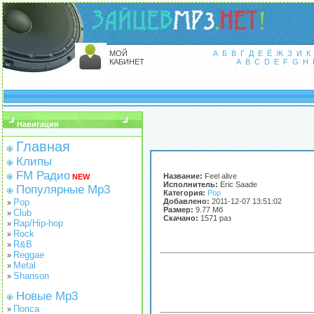
МОЙ
А
Б
В
Г
Д
Е
Ё
Ж
З
И
К
КАБИНЕТ
A
B
C
D
E
F
G
H
Навигация
Главная
Клипы
FM Радио
Название:
Feel alive
NEW
Исполнитель:
Eric Saade
Популярные Mp3
Категория:
Pop
Pop
Добавлено:
2011-12-07 13:51:02
»
Размер:
9.77 Мб
Club
»
Скачано:
1571 раз
Rap/Hip-hop
»
Rock
»
R&B
»
Reggae
»
Metal
»
Shanson
»
Новые Mp3
Попса
»