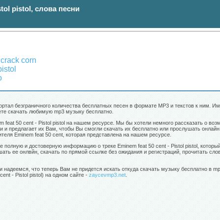
stol pistol, слова песни
 crack corn
istol
o
портал безграничного количества бесплатных песен в формате MP3 и текстов к ним. Им
ожете скачать любимую mp3 музыку бесплатно.
 feat 50 cent - Pistol pistol на нашем ресурсе. Мы бы хотели немного рассказать о 
 и предлагает их Вам, чтобы Вы смогли скачать их бесплатно или прослушать онлайн 
теля Eminem feat 50 cent, которая представлена на нашем ресурсе.
 полную и достоверную информацию о треке Eminem feat 50 cent - Pistol pistol, котор
ть ее онлвйн, скачать по прямой ссылке без ожидания и регистраций, прочитать слов
и надеемся, что теперь Вам не придется искать откуда скачать музыку бесплатно в m
nt - Pistol pistol) на одном сайте -
zaycevmp3.net
.