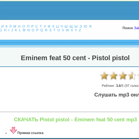
И
К
Л
М
Н
О
П
Р
С
Т
У
Ф
Х
Ц
Ч
Ш
Щ
Ы
Э
Ю
Я
Поиск
За
G
H
I
J
K
L
M
N
O
P
Q
R
S
T
U
V
W
X
Y
Z
Eminem feat 50 cent - Pistol pistol
Рейтинг:
3.6
/5 (
97
голос
Слушать mp3 он
СКАЧАТЬ Pistol pistol - Eminem feat 50 cent mp3
Прямая ссылка