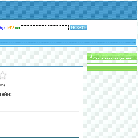
йцев
MP3
.
нет
Статистика зайцев нет
ов)
лайн: