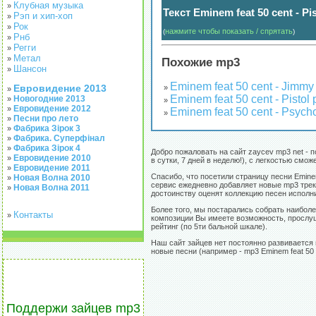
Клубная музыка
»
Текст Eminem feat 50 cent - Pi
Рэп и хип-хоп
»
Рок
»
нажмите чтобы показать / спрятать
(
)
Рнб
»
Регги
»
Метал
»
Похожие mp3
Шансон
»
Eminem feat 50 cent - Jimmy
Евровидение 2013
»
»
Eminem feat 50 cent - Pistol p
Новогодние 2013
»
»
Евровидение 2012
»
Eminem feat 50 cent - Psych
»
Песни про лето
»
Фабрика Зірок 3
»
Фабрика. Суперфінал
»
Фабрика Зірок 4
»
Добро пожаловать на сайт zaycev mp3 net - 
Евровидение 2010
»
в сутки, 7 дней в неделю!), с легкостью см
Евровидение 2011
»
Спасибо, что посетили страницу песни Eminem
Новая Волна 2010
»
сервис ежедневно добавляет новые mp3 треки
Новая Волна 2011
»
достоинству оценят коллекцию песен исполни
Более того, мы постарались собрать наиболее
Контакты
»
композиции Вы имеете возможность, прослуша
рейтинг (по 5ти бальной шкале).
Наш сайт зайцев нет постоянно развивается 
новые песни (например - mp3 Eminem feat 50 ce
Поддержи зайцев mp3