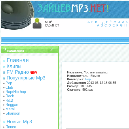
МОЙ
А
Б
В
Г
Д
Е
Ё
Ж
З
И
К
КАБИНЕТ
A
B
C
D
E
F
G
H
Навигация
Главная
Клипы
FM Радио
Название:
You are amazing
NEW
Исполнитель:
Eleven
Популярные Mp3
Категория:
Pop
Pop
Добавлено:
2013-03-12 18:06:35
»
Размер:
10.6 Мб
Club
»
Скачано:
592 раз
Rap/Hip-hop
»
Rock
»
R&B
»
Reggae
»
Metal
»
Shanson
»
Новые Mp3
Попса
»