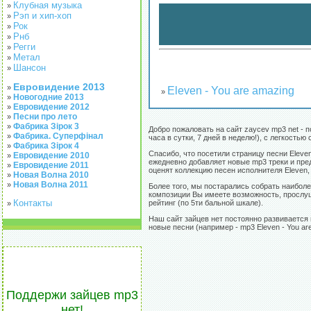
Клубная музыка
»
Рэп и хип-хоп
»
Рок
»
Рнб
»
Регги
»
Метал
»
Шансон
»
Евровидение 2013
»
Eleven - You are amazing
»
Новогодние 2013
»
Евровидение 2012
»
Песни про лето
»
Фабрика Зірок 3
»
Добро пожаловать на сайт zaycev mp3 net - 
Фабрика. Суперфінал
»
часа в сутки, 7 дней в неделю!), с легкост
Фабрика Зірок 4
»
Спасибо, что посетили страницу песни Eleve
Евровидение 2010
»
ежедневно добавляет новые mp3 треки и пред
Евровидение 2011
»
оценят коллекцию песен исполнителя Eleven,
Новая Волна 2010
»
Новая Волна 2011
»
Более того, мы постарались собрать наиболе
композиции Вы имеете возможность, прослуша
Контакты
рейтинг (по 5ти бальной шкале).
»
Наш сайт зайцев нет постоянно развивается 
новые песни (например - mp3 Eleven - You ar
Поддержи зайцев mp3
нет!