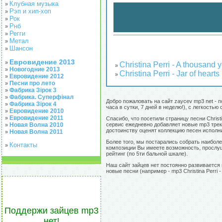
Клубная музыка
»
Рэп и хип-хоп
»
Рок
»
Рнб
»
Регги
»
Метал
»
Шансон
»
Евровидение 2013
»
Christina Perri - A thousand 
»
Новогодние 2013
»
Christina Perri - Jar of hearts
»
Евровидение 2012
»
Песни про лето
»
Фабрика Зірок 3
»
Фабрика. Суперфінал
»
Добро пожаловать на сайт zaycev mp3 net - 
Фабрика Зірок 4
»
часа в сутки, 7 дней в неделю!), с легкост
Евровидение 2010
»
Евровидение 2011
»
Спасибо, что посетили страницу песни Chris
Новая Волна 2010
сервис ежедневно добавляет новые mp3 треки
»
достоинству оценят коллекцию песен исполнит
Новая Волна 2011
»
Более того, мы постарались собрать наиболее
Контакты
»
композиции Вы имеете возможность, прослуша
рейтинг (по 5ти бальной шкале).
Наш сайт зайцев нет постоянно развивается 
новые песни (например - mp3 Christina Perri -
Поддержи зайцев mp3
нет!