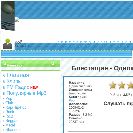
МОЙ
А
Б
В
Г
Д
Е
Ё
Ж
З
И
К
Л
М
Н
О
П
Р
С
Т
КАБИНЕТ
A
B
C
D
E
F
G
H
I
J
K
L
M
N
O
P
Q
Навигация
Блестящие - Одно
Главная
Клипы
Название:
FM Радио
Одноклассники
NEW
Исполнитель:
Популярные Mp3
Блестящие
Рейтинг:
3.5
/5 (
Категория:
Pop
»
Pop
Club
Слушать mp
»
Добавлено:
Rap/Hip-hop
»
2009-01-24
13:52:45
Rock
»
Размер:
8.2 Мб
R&B
»
Скачано:
Reggae
»
22837 раз
Metal
»
Shanson
»