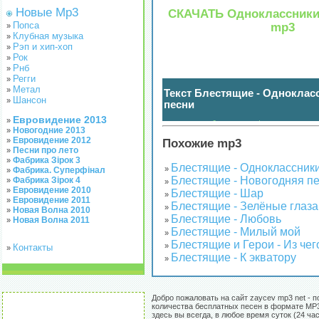
Новые Mp3
СКАЧАТЬ Одноклассники
Попса
mp3
»
Клубная музыка
»
Рэп и хип-хоп
»
Рок
»
Рнб
»
Регги
»
Метал
»
Текст Блестящие - Одноклас
Шансон
»
песни
Евровидение 2013
»
нажмите чтобы показать / спрятать
(
)
Новогодние 2013
»
Евровидение 2012
»
Похожие mp3
Песни про лето
»
Фабрика Зірок 3
»
Блестящие - Одноклассник
»
Фабрика. Суперфінал
»
Блестящие - Новогодняя п
Фабрика Зірок 4
»
»
Евровидение 2010
»
Блестящие - Шар
»
Евровидение 2011
»
Блестящие - Зелёные глаза
»
Новая Волна 2010
»
Блестящие - Любовь
Новая Волна 2011
»
»
Блестящие - Милый мой
»
Блестящие и Герои - Из чег
»
Контакты
»
Блестящие - К экватору
»
Добро пожаловать на сайт zaycev mp3 net - п
количества бесплатных песен в формате MP3
здесь вы всегда, в любое время суток (24 час