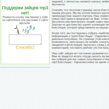
неделю!), с легкостью сможете скачать люб
бесплатно.
Поддержи зайцев mp3
Спасибо, что посетили страницу песни Блес
нет!
нашем ресурсе. Мы бы хотели немного расск
преимуществах нашего портала. Наш сервис
Размести ссылку или баннер у себя
новые mp3 треки и предлагает их Вам, чтобы
на сайте/блоге или расскажи о сайте
бесплатно или прослушать онлайн через наш 
друзьям.
Знатоки по достоинству оценят коллекцию п
Блестящие, которая представлена на нашем 
Более того, мы постарались собрать наибол
информацию о треке Блестящие - Одноклассн
довольно популярен. На странице этой комп
возможность, прослушать ее онлвйн, скачать
ожидания и регистраций, прочитать слова к п
Спасибо:)
комментарий, поставить рейтинг (по 5ти баль
Наш сайт зайцев нет постоянно развивается 
Вам не придется искать откуда скачать музы
мы собрали для вас самые популярные и нов
mp3 Блестящие - Одноклассники) на одном с