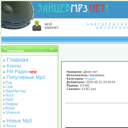
МОЙ
А
Б
В
Г
Д
Е
Ё
Ж
З
И
К
КАБИНЕТ
A
B
C
D
E
F
G
H
Навигация
Главная
Клипы
FM Радио
Название:
Денег нет
NEW
Исполнитель:
Балабама
Популярные Mp3
Категория:
Reggae
Pop
Добавлено:
2010-05-22 23:34:54
»
Размер:
3.9 Мб
Club
»
Скачано:
21357 раз
Rap/Hip-hop
»
Rock
»
R&B
»
Reggae
»
Metal
»
Shanson
»
Новые Mp3
Попса
»