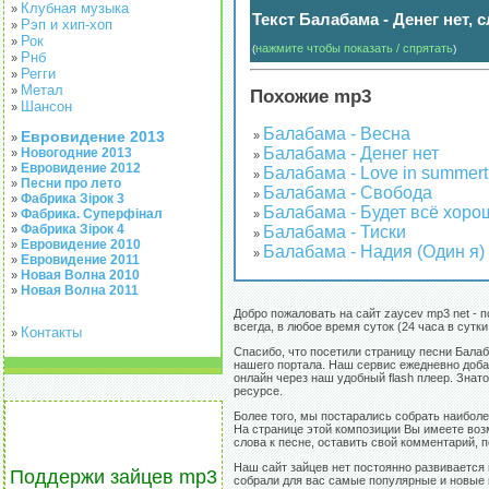
Клубная музыка
»
Текст Балабама - Денег нет, 
Рэп и хип-хоп
»
Рок
»
нажмите чтобы показать / спрятать
(
)
Рнб
»
Регги
»
Метал
»
Похожие mp3
Шансон
»
Балабама - Весна
Евровидение 2013
»
»
Балабама - Денег нет
Новогодние 2013
»
»
Евровидение 2012
»
Балабама - Love in summer
»
Песни про лето
»
Балабама - Свобода
»
Фабрика Зірок 3
»
Балабама - Будет всё хоро
Фабрика. Суперфінал
»
»
Фабрика Зірок 4
»
Балабама - Тиски
»
Евровидение 2010
»
Балабама - Надия (Один я)
»
Евровидение 2011
»
Новая Волна 2010
»
Новая Волна 2011
»
Добро пожаловать на сайт zaycev mp3 net - 
всегда, в любое время суток (24 часа в сутк
Контакты
»
Спасибо, что посетили страницу песни Бала
нашего портала. Наш сервис ежедневно доба
онлайн через наш удобный flash плеер. Знат
ресурсе.
Более того, мы постарались собрать наиболе
На странице этой композиции Вы имеете возм
слова к песне, оставить свой комментарий, п
Наш сайт зайцев нет постоянно развивается 
Поддержи зайцев mp3
собрали для вас самые популярные и новые п