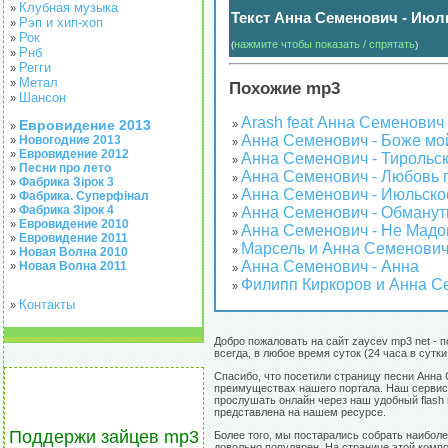
Клубная музыка
»
Текст Анна Семенович - Июль
Рэп и хип-хоп
»
Рок
»
нажмите чтобы показать / спрятать
(
)
Рнб
»
Регги
»
Метал
»
Похожие mp3
Шансон
»
Arash feat Анна Семенович
Евровидение 2013
»
»
Анна Семенович - Боже мо
Новогодние 2013
»
»
Евровидение 2012
»
Анна Семенович - Тирольс
»
Песни про лето
»
Анна Семенович - Любовь 
»
Фабрика Зірок 3
»
Анна Семенович - Июльско
Фабрика. Суперфінал
»
»
Фабрика Зірок 4
»
Анна Семенович - Обману
»
Евровидение 2010
»
Анна Семенович - Не Мадо
»
Евровидение 2011
»
Марсель и Анна Семенович
»
Новая Волна 2010
»
Анна Семенович - Анна
Новая Волна 2011
»
»
Филипп Киркоров и Анна С
»
Контакты
»
Добро пожаловать на сайт zaycev mp3 net - 
всегда, в любое время суток (24 часа в сутк
Спасибо, что посетили страницу песни Анна
преимуществах нашего портала. Наш сервис 
прослушать онлайн через наш удобный flash 
представлена на нашем ресурсе.
Поддержи зайцев mp3
Более того, мы постарались собрать наибол
довольно популярен. На странице этой комп