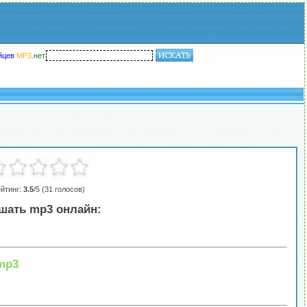
йцев
MP3
.
нет
йтинг:
3.5
/5 (
31
голосов)
шать mp3 онлайн:
mp3