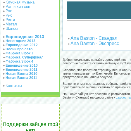
Клубная музыка
»
Рэп и хип-хоп
»
Рок
»
Рнб
»
Регги
»
Метал
»
Шансон
»
Евровидение 2013
»
Ana Baston - Скандал
»
Новогодние 2013
»
Ana Baston - Экспресс
»
Евровидение 2012
»
Песни про лето
»
Фабрика Зірок 3
»
Фабрика. Суперфінал
»
Добро пожаловать на сайт zaycev mp3 net - п
Фабрика Зірок 4
»
легкостью сможете скачать любимую mp3 му
Евровидение 2010
»
Евровидение 2011
»
Спасибо, что посетили страницу песни Ana 
Новая Волна 2010
треки и предлагает их Вам, чтобы Вы смогли
»
представлена на нашем ресурсе.
Новая Волна 2011
»
Более того, мы постарались собрать наибол
Контакты
»
прослушать ее онлвйн, скачать по прямой ссы
Наш сайт зайцев нет постоянно развивается 
Baston - Скандал) на одном сайте -
zaycevmp
Поддержи зайцев mp3
нет!