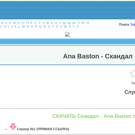
И
К
Л
М
Н
О
П
Р
С
Т
У
Ф
Х
Ц
Ч
Ш
Щ
Ы
Э
Ю
Я
Поиск
За
G
H
I
J
K
L
M
N
O
P
Q
R
S
T
U
V
W
X
Y
Z
Ana Baston - Скандал
Ре
Слу
СКАЧАТЬ Скандал - Ana Baston 
Сервер №1 (ПРЯМАЯ ССЫЛКА)