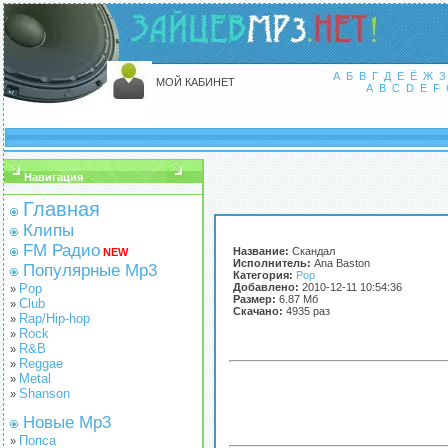
А
Б
В
Г
Д
Е
Ё
Ж
З
МОЙ КАБИНЕТ
A
B
C
D
E
F
Навигация
Главная
Клипы
FM Радио
Название:
Скандал
NEW
Исполнитель:
Ana Baston
Популярные Mp3
Категория:
Pop
Pop
Добавлено:
2010-12-11 10:54:36
»
Размер:
6.87 Мб
Club
»
Скачано:
4935 раз
Rap/Hip-hop
»
Rock
»
R&B
»
Reggae
»
Metal
»
Shanson
»
Новые Mp3
Попса
»