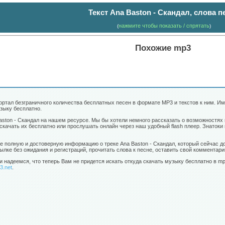
Текст Ana Baston - Скандал, слова п
нажмите чтобы показать / спрятать
(
)
Похожие mp3
ортал безграничного количества бесплатных песен в формате MP3 и текстов к ним. Имен
зыку бесплатно.
Baston - Скандал на нашем ресурсе. Мы бы хотели немного рассказать о возможностя
 скачать их бесплатно или прослушать онлайн через наш удобный flash плеер. Знатоки
ее полную и достоверную информацию о треке Ana Baston - Скандал, который сейчас д
лке без ожидания и регистраций, прочитать слова к песне, оставить свой комментарий
и надеемся, что теперь Вам не придется искать откуда скачать музыку бесплатно в m
3.net
.