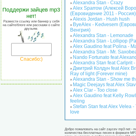
Alexandra Stan - Crazy
»
Alex Sparrow (Алексей Воро
Поддержи зайцев mp3
»
(Евровидение 2011 - Россия)
нет!
Alexis Jordan - Hush hush
»
Размести ссылку или баннер у себя
ByeAlex - Kedvesem (Евров
на сайте/блоге или расскажи о сайте
»
друзьям.
Венгрия)
Alexandra Stan - Lemonade
»
Alexandra Stan - Lollipop (
»
Alex Gaudino feat Polina - Ma
»
Alexandra Stan - Mr. Saxobe
»
Nando Fortunato feat Alexand
»
Спасибо:)
Alexandra Stan feat Carlprit -
»
Дмитрий Колдун feat Alex B
»
Ray of light (Forever mine)
Alexandra Stan - Show me t
»
Magic Deejays feat Alex Stav
»
Alex Clar - Too close
»
Alex Gaudino feat Kelly Row
»
feeling
Stefan Stan feat Alex Velea -
»
love
Добро пожаловать на сайт zaycev mp3 net - п
количества бесплатных песен в формате MP3