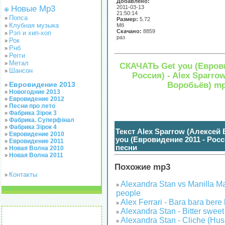
Добавлено:
Новые Mp3
2011-03-13
21:50:14
Попса
»
Размер:
5.72
Клубная музыка
Мб
»
Скачано:
8859
Рэп и хип-хоп
»
раз
Рок
»
Рнб
»
Регги
»
Метал
»
СКАЧАТЬ Get you (Еврови
Шансон
»
Россия) - Alex Sparro
Воробьёв) m
Евровидение 2013
»
Новогодние 2013
»
Евровидение 2012
»
Песни про лето
»
Фабрика Зірок 3
»
Фабрика. Суперфінал
»
Фабрика Зірок 4
»
Текст Alex Sparrow (Алексей 
Евровидение 2010
»
you (Евровидение 2011 - Росс
Евровидение 2011
»
песни
Новая Волна 2010
»
Новая Волна 2011
»
нажмите чтобы показать / спрятать
(
)
Похожие mp3
Контакты
»
Alexandra Stan vs Manilla Ma
»
people
Alex Ferrari - Bara bara bere
»
Alexandra Stan - Bitter sweet
»
Alexandra Stan - Cliche (Hus
»