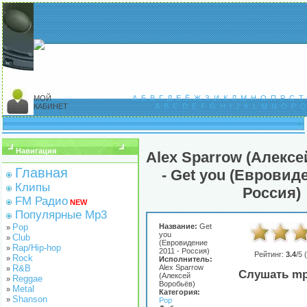
МОЙ
А
Б
В
Г
Д
Е
Ё
Ж
З
И
К
Л
М
Н
О
П
Р
С
Т
КАБИНЕТ
A
B
C
D
E
F
G
H
I
J
K
L
M
N
O
P
Q
Навигация
Alex Sparrow (Алекс
Главная
- Get you (Евровиде
Клипы
Россия)
FM Радио
NEW
Популярные Mp3
Pop
Название:
Get
»
you
Club
»
(Евровидение
Rap/Hip-hop
»
2011 - Россия)
Рейтинг:
3.4
/5 (
Rock
»
Исполнитель:
R&B
Alex Sparrow
»
Слушать mp
(Алексей
Reggae
»
Воробьёв)
Metal
»
Категория:
Shanson
»
Pop