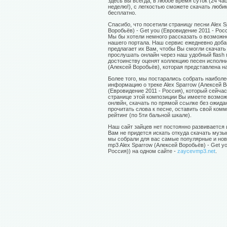
здесь вы всегда, в любое время суток (24 час
неделю!), с легкостью сможете скачать люб
бесплатно.
Спасибо, что посетили страницу песни Alex 
Воробьёв) - Get you (Евровидение 2011 - Рос
Мы бы хотели немного рассказать о возмож
нашего портала. Наш сервис ежедневно доба
предлагает их Вам, чтобы Вы смогли скачать
прослушать онлайн через наш удобный flash 
достоинству оценят коллекцию песен исполни
(Алексей Воробьёв), которая представлена н
Более того, мы постарались собрать наибол
информацию о треке Alex Sparrow (Алексей В
(Евровидение 2011 - Россия), который сейча
странице этой композиции Вы имеете возмож
онлвйн, скачать по прямой ссылке без ожида
прочитать слова к песне, оставить свой ком
рейтинг (по 5ти бальной шкале).
Наш сайт зайцев нет постоянно развивается 
Вам не придется искать откуда скачать музы
мы собрали для вас самые популярные и нов
mp3 Alex Sparrow (Алексей Воробьёв) - Get y
Россия)) на одном сайте -
zaycevmp3.net
.