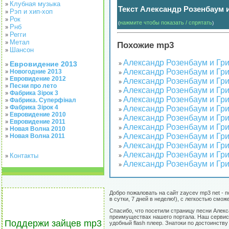
Клубная музыка
»
Текст Александр Розенбаум и
Рэп и хип-хоп
»
Рок
»
нажмите чтобы показать / спрятать
(
)
Рнб
»
Регги
»
Метал
»
Похожие mp3
Шансон
»
Александр Розенбаум и Гри
Евровидение 2013
»
»
Александр Розенбаум и Гри
Новогодние 2013
»
»
Евровидение 2012
»
Александр Розенбаум и Гри
»
Песни про лето
»
Александр Розенбаум и Гри
»
Фабрика Зірок 3
»
Александр Розенбаум и Гри
Фабрика. Суперфінал
»
»
Фабрика Зірок 4
»
Александр Розенбаум и Гр
»
Евровидение 2010
»
Александр Розенбаум и Гри
»
Евровидение 2011
»
Александр Розенбаум и Гри
»
Новая Волна 2010
»
Александр Розенбаум и Гри
Новая Волна 2011
»
»
Александр Розенбаум и Гри
»
Александр Розенбаум и Гри
Контакты
»
»
Александр Розенбаум и Гр
»
Добро пожаловать на сайт zaycev mp3 net - 
в сутки, 7 дней в неделю!), с легкостью см
Спасибо, что посетили страницу песни Алекс
преимуществах нашего портала. Наш сервис 
Поддержи зайцев mp3
удобный flash плеер. Знатоки по достоинств