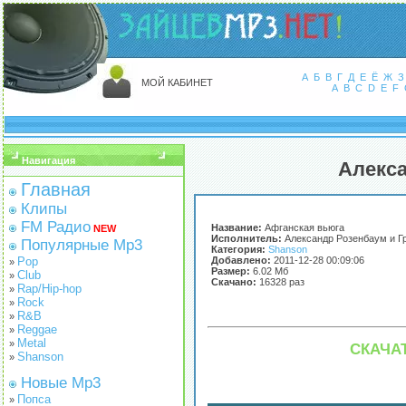
А
Б
В
Г
Д
Е
Ё
Ж
З
МОЙ КАБИНЕТ
A
B
C
D
E
F
Навигация
Алекса
Главная
Клипы
FM Радио
Название:
Афганская вьюга
NEW
Исполнитель:
Александр Розенбаум и Г
Популярные Mp3
Категория:
Shanson
Pop
Добавлено:
2011-12-28 00:09:06
»
Размер:
6.02 Мб
Club
»
Скачано:
16328 раз
Rap/Hip-hop
»
Rock
»
R&B
»
Reggae
»
Metal
»
СКАЧАТ
Shanson
»
Новые Mp3
Попса
»