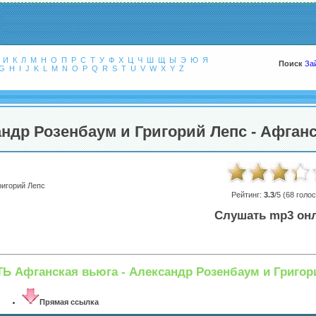
И
К
Л
М
Н
О
П
Р
С
Т
У
Ф
Х
Ц
Ч
Ш
Щ
Ы
Э
Ю
Я
Поиск
За
G
H
I
J
K
L
M
N
O
P
Q
R
S
T
U
V
W
X
Y
Z
ндр Розенбаум и Григорий Лепс - Афган
ригорий Лепс
Рейтинг:
3.3
/5 (
68
голос
Слушать mp3 он
Ь Афганская вьюга - Александр Розенбаум и Григор
Прямая ссылка