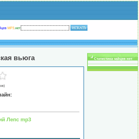
йцев
MP3
.
нет
ская вьюга
Статистика зайцев нет
ов)
лайн:
ий Лепс mp3