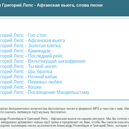
 Григорий Лепс - Афганская вьюга, слова песни
горий Лепс - Гоп-стоп
горий Лепс - Афганская вьюга
горий Лепс - Золотая клетка
горий Лепс - Камикадзе
горий Лепс - Последний рейс
игорий Лепс - Вялотекущая шизофрения
горий Лепс - Ты мой ангел
горий Лепс - Ша, братва
горий Лепс - Ночной кабак
горий Лепс - Перевал любви
горий Лепс - Кошки
игорий Лепс - Посвящение Мандельштаму
портал безграничного количества бесплатных песен в формате MP3 и текстов к ним. Им
ожете скачать любимую mp3 музыку бесплатно.
андр Розенбаум и Григорий Лепс - Афганская вьюга на нашем ресурсе. Мы бы хотели 
ежедневно добавляет новые mp3 треки и предлагает их Вам, чтобы Вы смогли скачать
у оценят коллекцию песен исполнителя Александр Розенбаум и Григорий Лепс, которая