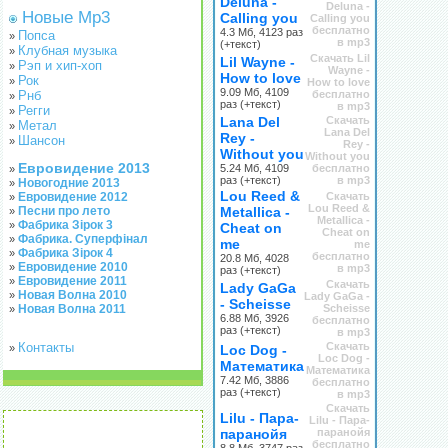
Deluna -
Deluna -
Новые Mp3
Calling you
Calling you
бесплатно
4.3 Мб, 4123 раз
Попса
»
в mp3
(+текст)
Клубная музыка
»
Скачать Lil
Lil Wayne -
Рэп и хип-хоп
»
Wayne -
How to love
Рок
»
How to love
9.09 Мб, 4109
Рнб
бесплатно
»
раз (+текст)
в mp3
Регги
»
Lana Del
Скачать
Метал
»
Lana Del
Rey -
Шансон
»
Rey -
Without you
Without you
Евровидение 2013
5.24 Мб, 4109
бесплатно
»
раз (+текст)
в mp3
Новогодние 2013
»
Lou Reed &
Евровидение 2012
Скачать
»
Lou Reed &
Песни про лето
Metallica -
»
Metallica -
Фабрика Зірок 3
»
Cheat on
Cheat on
Фабрика. Суперфінал
»
me
me
Фабрика Зірок 4
»
бесплатно
20.8 Мб, 4028
Евровидение 2010
»
в mp3
раз (+текст)
Евровидение 2011
»
Скачать
Lady GaGa
Новая Волна 2010
»
Lady GaGa -
- Scheisse
Новая Волна 2011
Scheisse
»
6.88 Мб, 3926
бесплатно
раз (+текст)
в mp3
Контакты
Скачать
»
Loc Dog -
Loc Dog -
Математика
Математика
7.42 Мб, 3886
бесплатно
раз (+текст)
в mp3
Скачать
Lilu - Пара-
Lilu - Пара-
паранойя
паранойя
бесплатно