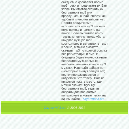
ежедневно добавляет новые
mp3 треки и предлагает их Вам,
чтобы Вы смогли скачать их
бесплатно в mp3 или
прослушать онлайн через наш
удобный плеер на зайцев нет.
Просто введите имя
исполнителя или mp3 песни в
поле поиска и нажмите на
поиск. Если вы хотите найти
тексты к песням, пожалуйста,
найдите нужную mp3
композицию и вы увидите текст
к песне, а также сможете
скачать mp3 по прямой ссылке
без регистрации и смс. В
будущем будет можно скачать
бесплатно музыкальные
альбомы, новинки в мире mp3
музыки. Наш сайт зайцев нет
(некоторые пишут зайцев net)
постоянно развивается и
надеемся, что теперь Вам не
придется искать место, где
можно скачать музыку
бесплатно в mp3, ведь мы
собрали для вас самые
популярные и новые песни на
одном сайте -
zaycevmp3.net
.
ZaycevMP3.net
© 2006-2014