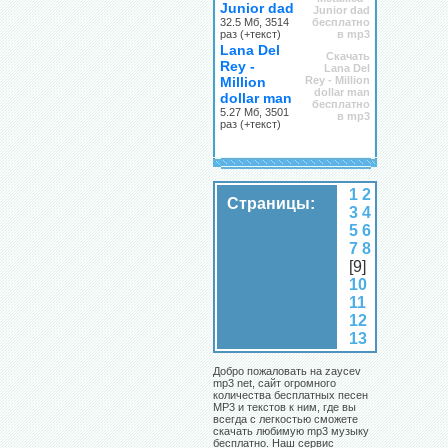
Junior dad
Junior dad
32.5 Мб, 3514
бесплатно
раз (+текст)
в mp3
Lana Del
Скачать
Rey -
Lana Del
Million
Rey - Million
dollar man
dollar man
бесплатно
5.27 Мб, 3501
в mp3
раз (+текст)
1
2
Страницы:
3
4
5
6
7
8
[9]
10
11
12
13
Добро пожаловать на zaycev
mp3 net, сайт огромного
количества бесплатных песен
MP3 и текстов к ним, где вы
всегда с легкостью сможете
скачать любимую mp3 музыку
бесплатно. Наш сервис