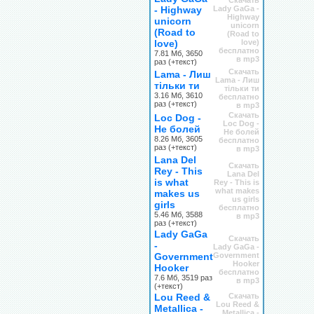
Скачать
- Highway
Lady GaGa -
Highway
unicorn
unicorn
(Road to
(Road to
love)
love)
бесплатно
7.81 Мб, 3650
в mp3
раз (+текст)
Скачать
Lama - Лиш
Lama - Лиш
тільки ти
тільки ти
3.16 Мб, 3610
бесплатно
раз (+текст)
в mp3
Скачать
Loc Dog -
Loc Dog -
Не болей
Не болей
8.26 Мб, 3605
бесплатно
раз (+текст)
в mp3
Lana Del
Скачать
Rey - This
Lana Del
is what
Rey - This is
what makes
makes us
us girls
girls
бесплатно
5.46 Мб, 3588
в mp3
раз (+текст)
Lady GaGa
Скачать
-
Lady GaGa -
Government
Government
Hooker
Hooker
бесплатно
7.6 Мб, 3519 раз
в mp3
(+текст)
Lou Reed &
Скачать
Lou Reed &
Metallica -
Metallica -