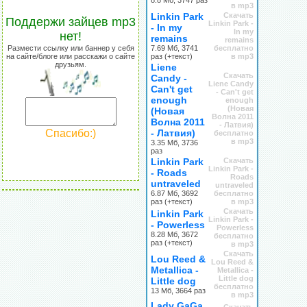
8.8 Мб, 3747 раз
в mp3
Linkin Park
Скачать
Поддержи зайцев mp3
Linkin Park -
- In my
In my
нет!
remains
remains
Размести ссылку или баннер у себя
7.69 Мб, 3741
бесплатно
на сайте/блоге или расскажи о сайте
раз (+текст)
в mp3
друзьям.
Liene
Скачать
Candy -
Liene Candy
Can't get
- Can't get
enough
enough
(Новая
(Новая
Волна 2011
Волна 2011
- Латвия)
Спасибо:)
- Латвия)
бесплатно
в mp3
3.35 Мб, 3736
раз
Linkin Park
Скачать
Linkin Park -
- Roads
Roads
untraveled
untraveled
6.87 Мб, 3692
бесплатно
раз (+текст)
в mp3
Скачать
Linkin Park
Linkin Park -
- Powerless
Powerless
8.28 Мб, 3672
бесплатно
раз (+текст)
в mp3
Скачать
Lou Reed &
Lou Reed &
Metallica -
Metallica -
Little dog
Little dog
бесплатно
13 Мб, 3664 раз
в mp3
Lady GaGa